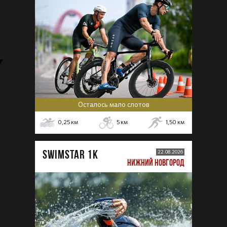
Осталось мало слотов
0,25
км
5
км
1,50
км
SWIMSTAR 1K
22.08.2026
НИЖНИЙ НОВГОРОД