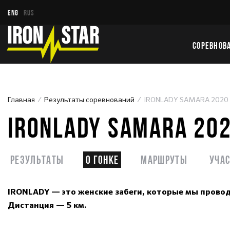
ENG
RUS
СОРЕВНОВ
Главная
Результаты соревнований
IRONLADY SAMARA 2020
IRONLADY SAMARA 20
Результаты
О гонке
Маршруты
Уча
IRONLADY — это женские забеги, которые мы прово
Дистанция — 5 км.