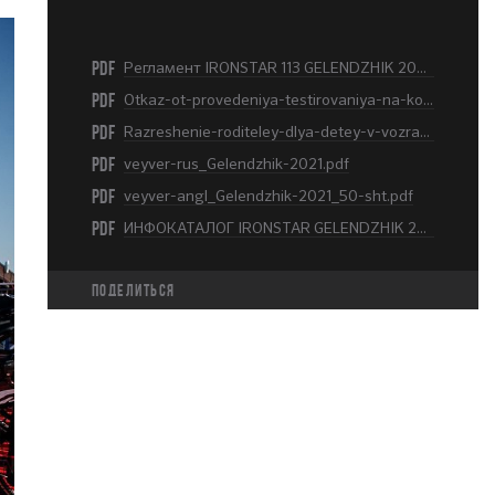
PDF
Регламент IRONSTAR 113 GELENDZHIK 2021.pdf
PDF
Otkaz-ot-provedeniya-testirovaniya-na-koronavirus.pdf
PDF
Razreshenie-roditeley-dlya-detey-v-vozraste-do-18-let-_-100-shtuk.pdf
PDF
veyver-rus_Gelendzhik-2021.pdf
PDF
veyver-angl_Gelendzhik-2021_50-sht.pdf
PDF
ИНФОКАТАЛОГ IRONSTAR GELENDZHIK 2021.pdf
Поделиться