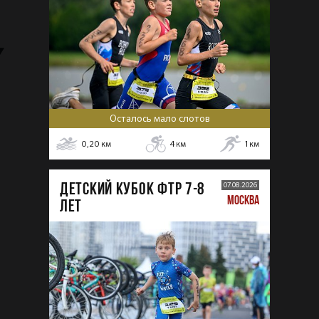
Осталось мало слотов
0,20
км
4
км
1
км
ДЕТСКИЙ КУБОК ФТР 7-8
07.08.2026
МОСКВА
лет