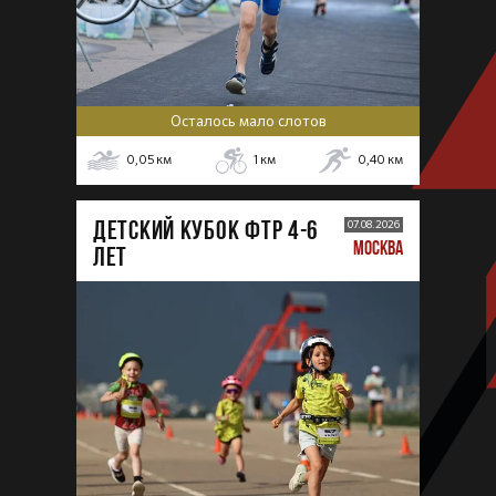
Осталось мало слотов
0,05
км
1
км
0,40
км
ДЕТСКИЙ КУБОК ФТР 4-6
07.08.2026
МОСКВА
лет