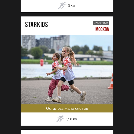
5
км
STARKIDS
07.08.2026
МОСКВА
Осталось мало слотов
1,50
км