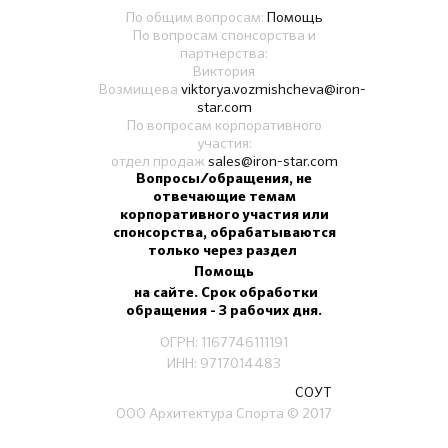
По общим вопросам:
Помощь
По вопросам спонсорства и
партнерства:
Виктория
Возмищева
viktorya.vozmishcheva@iron-
star.com
По вопросам корпоративного
участия:
отдел продаж
sales@iron-star.com
Вопросы/обращения, не
отвечающие темам
корпоративного участия или
спонсорства, обрабатываются
только через раздел
Помощь
на сайте. Срок обработки
обращения - 3 рабочих дня.
ОГРН: 1167746111191
ИНН: 9717014483
СОУТ
ООО Архитектура Спорта
© 2017