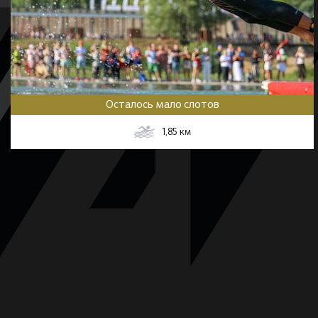
Осталось мало слотов
1,85
км