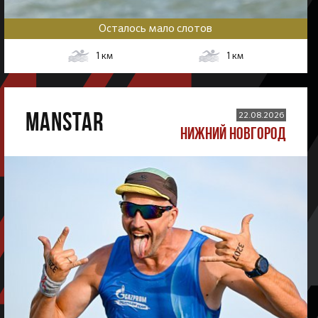
Осталось мало слотов
1
км
1
км
MANSTAR
22.08.2026
НИЖНИЙ НОВГОРОД