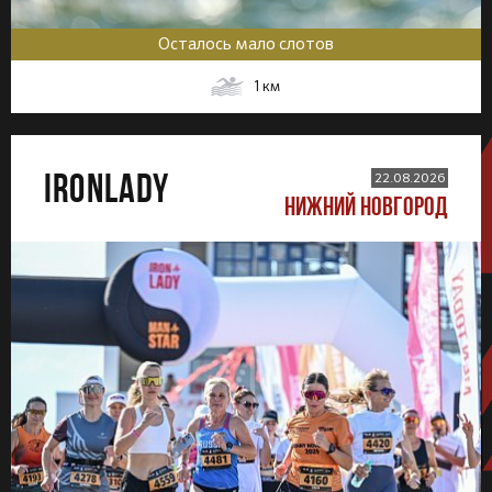
Осталось мало слотов
1
км
IRONLADY
22.08.2026
НИЖНИЙ НОВГОРОД