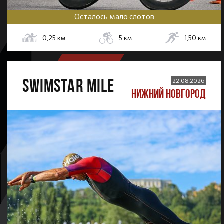
Осталось мало слотов
0,25
км
5
км
1,50
км
SWIMSTAR MILE
22.08.2026
НИЖНИЙ НОВГОРОД