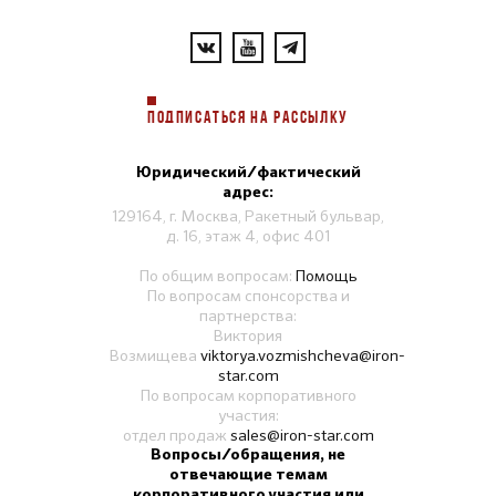
ПОДПИСАТЬСЯ НА РАССЫЛКУ
Юридический/фактический
адрес:
129164, г. Москва, Ракетный бульвар,
д. 16, этаж 4, офис 401
По общим вопросам:
Помощь
По вопросам спонсорства и
партнерства:
Виктория
Возмищева
viktorya.vozmishcheva@iron-
star.com
По вопросам корпоративного
участия:
отдел продаж
sales@iron-star.com
Вопросы/обращения, не
отвечающие темам
корпоративного участия или