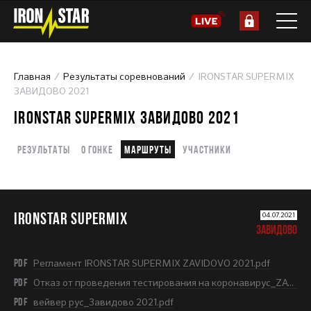
Главная
Результаты соревнований
IRONSTAR SUPERMIX
ЗАВИДОВО 2021
IRONSTAR SUPERMIX ЗАВИДОВО 2021
Результаты
О гонке
Маршруты
Участники
IRONSTAR SUPERMIX
04.07.2021
ЗАВИДОВО
PDF
Регламент IRONSTAR SUPERMIX ZAVIDOVO 2021.pdf
PDF
Отказ от проведения тестирования на коронавирус_ZAVIDOVO.pdf
PDF
вейвер рус_Завидово 2021.pdf