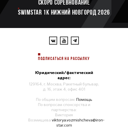
Скоро соревнование
SWIMSTAR 1K НИЖНИЙ НОВГОРОД 2026
ПОДПИСАТЬСЯ НА РАССЫЛКУ
Юридический/фактический
адрес:
129164, г. Москва, Ракетный бульвар,
д. 16, этаж 4, офис 401
По общим вопросам:
Помощь
По вопросам спонсорства и
партнерства:
Виктория
Возмищева
viktorya.vozmishcheva@iron-
star.com