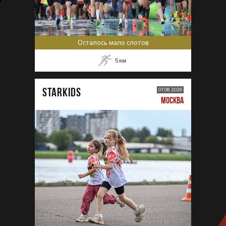
Осталось мало слотов
5
км
STARKIDS
07.08.2026
МОСКВА