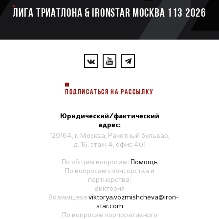
ЛИГА ТРИАТЛОНА & IRONSTAR МОСКВА 113 2026
ПОДПИСАТЬСЯ НА РАССЫЛКУ
Юридический/фактический
адрес:
129164, г. Москва, Ракетный бульвар,
д. 16, этаж 4, офис 401
По общим вопросам:
Помощь
По вопросам спонсорства и
партнерства:
Виктория
Возмищева
viktorya.vozmishcheva@iron-
star.com
По вопросам корпоративного