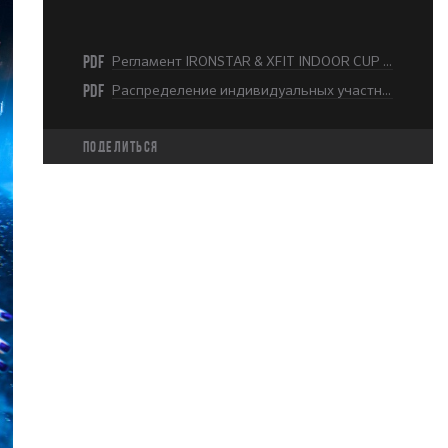
PDF
Регламент IRONSTAR & XFIT INDOOR CUP MOSCOW 2023-2024.pdf
PDF
Распределение индивидуальных участников по волнам (1 этап).pdf
Поделиться