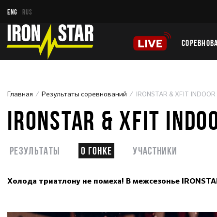
ENG
RUS
СОРЕВНОВ
Главная
Результаты соревнований
IRONSTAR & XFIT INDOOR
IRONSTAR & XFIT INDO
Результаты
О гонке
Участники
Холода триатлону не помеха! В межсезонье IRONSTA