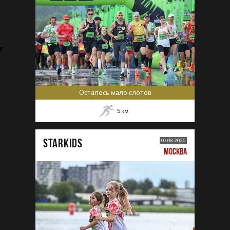
Осталось мало слотов
5
км
STARKIDS
07.08.2026
МОСКВА