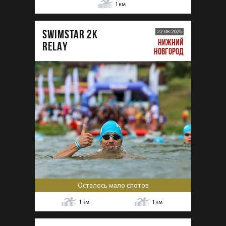
1
км
SWIMSTAR 2K
22.08.2026
НИЖНИЙ
RELAY
НОВГОРОД
Осталось мало слотов
1
км
1
км