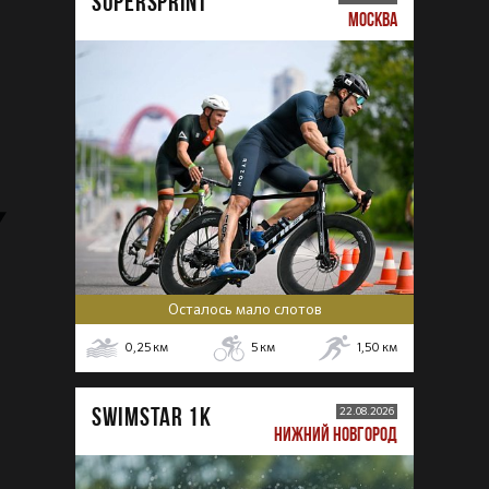
SUPERSPRINT
МОСКВА
Осталось мало слотов
0,25
км
5
км
1,50
км
SWIMSTAR 1K
22.08.2026
НИЖНИЙ НОВГОРОД