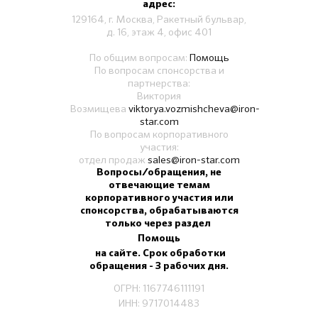
адрес:
129164, г. Москва, Ракетный бульвар,
д. 16, этаж 4, офис 401
По общим вопросам:
Помощь
По вопросам спонсорства и
партнерства:
Виктория
Возмищева
viktorya.vozmishcheva@iron-
star.com
По вопросам корпоративного
участия:
отдел продаж
sales@iron-star.com
Вопросы/обращения, не
отвечающие темам
корпоративного участия или
спонсорства, обрабатываются
только через раздел
Помощь
на сайте. Срок обработки
обращения - 3 рабочих дня.
ОГРН: 1167746111191
ИНН: 9717014483