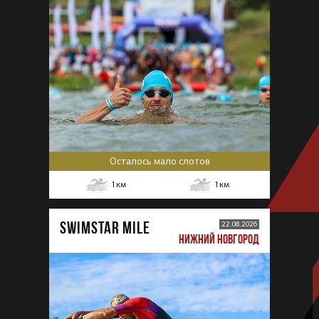
Осталось мало слотов
1
км
1
км
SWIMSTAR MILE
22.08.2026
НИЖНИЙ НОВГОРОД