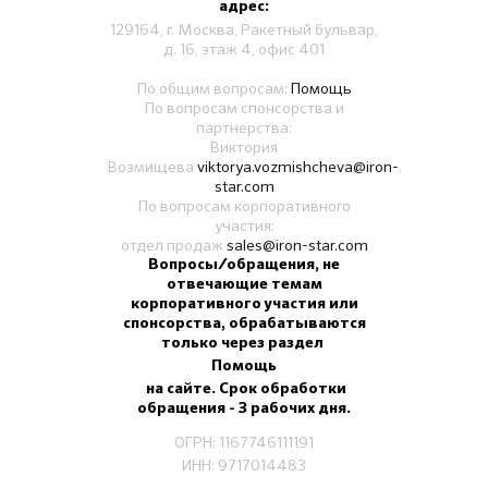
адрес:
129164, г. Москва, Ракетный бульвар,
д. 16, этаж 4, офис 401
По общим вопросам:
Помощь
По вопросам спонсорства и
партнерства:
Виктория
Возмищева
viktorya.vozmishcheva@iron-
star.com
По вопросам корпоративного
участия:
отдел продаж
sales@iron-star.com
Вопросы/обращения, не
отвечающие темам
корпоративного участия или
спонсорства, обрабатываются
только через раздел
Помощь
на сайте. Срок обработки
обращения - 3 рабочих дня.
ОГРН: 1167746111191
ИНН: 9717014483