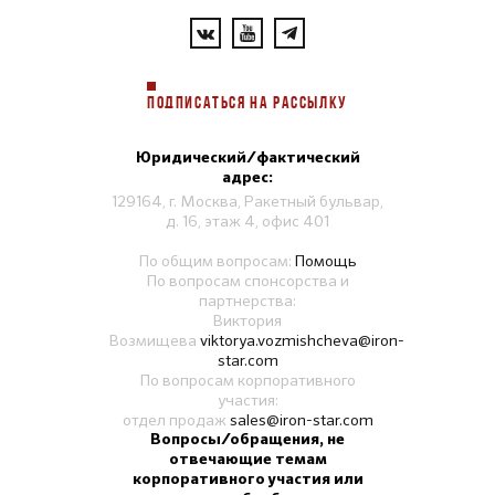
ПОДПИСАТЬСЯ НА РАССЫЛКУ
Юридический/фактический
адрес:
129164, г. Москва, Ракетный бульвар,
д. 16, этаж 4, офис 401
По общим вопросам:
Помощь
По вопросам спонсорства и
партнерства:
Виктория
Возмищева
viktorya.vozmishcheva@iron-
star.com
По вопросам корпоративного
участия:
отдел продаж
sales@iron-star.com
Вопросы/обращения, не
отвечающие темам
корпоративного участия или