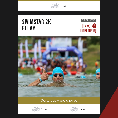
1
км
SWIMSTAR 2K
22.08.2026
НИЖНИЙ
RELAY
НОВГОРОД
Осталось мало слотов
1
км
1
км