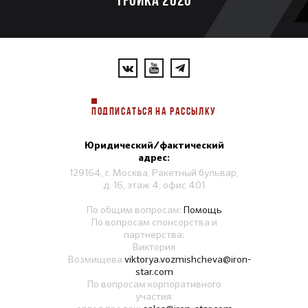
ПОДПИСАТЬСЯ НА РАССЫЛКУ
Юридический/фактический
адрес:
129164, г. Москва, Ракетный бульвар,
д. 16, этаж 4, офис 401
По общим вопросам:
Помощь
По вопросам спонсорства и
партнерства:
Виктория
Возмищева
viktorya.vozmishcheva@iron-
star.com
По вопросам корпоративного
участия: