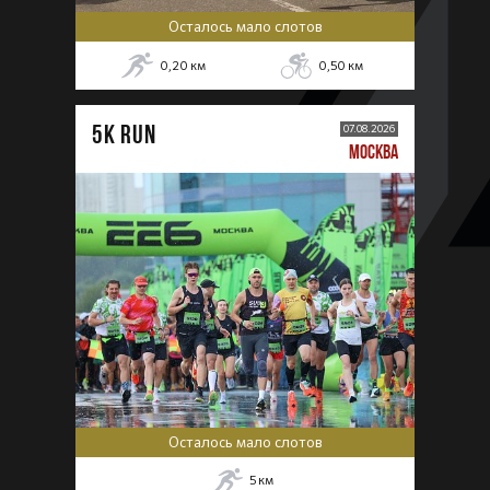
Осталось мало слотов
0,20
км
0,50
км
5К RUN
07.08.2026
МОСКВА
Осталось мало слотов
5
км