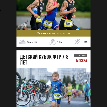
Осталось мало слотов
0,20
км
4
км
1
км
ДЕТСКИЙ КУБОК ФТР 7-8
07.08.2026
МОСКВА
лет