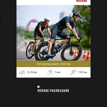
МОСКВА
Осталось мало слотов
0,25
км
5
км
1,50
км
ПОЛНОЕ РАСПИСАНИЕ