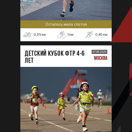
Осталось мало слотов
0,05
км
1
км
0,40
км
ДЕТСКИЙ КУБОК ФТР 4-6
07.08.2026
МОСКВА
лет