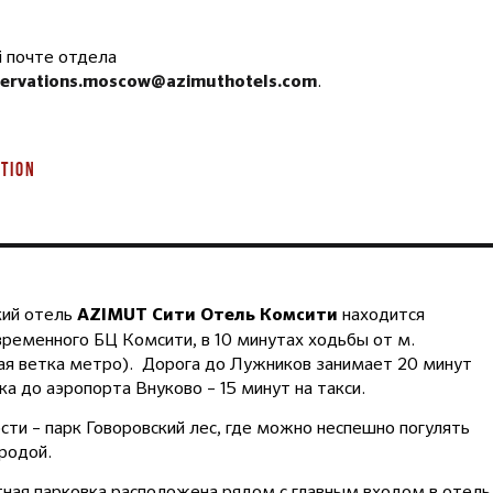
 почте отдела
.
servations.moscow@azimuthotels.com
TION
кий отель
находится
AZIMUT Сити Отель Комсити
временного БЦ Комсити, в 10 минутах ходьбы от м.
ая ветка метро). Дорога до Лужников занимает 20 минут
ка до аэропорта Внуково – 15 минут на такси.
сти – парк Говоровский лес, где можно неспешно погулять
иродой.
ная парковка расположена рядом с главным входом в отель