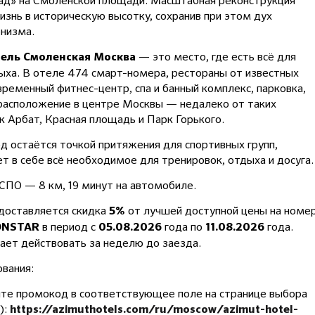
ад» на Смоленской площади. Масштабная реконструкция
изнь в историческую высотку, сохранив при этом дух
низма.
— это место, где есть всё для
ель Смоленская Москва
ха. В отеле 474 смарт-номера, рестораны от известных
временный фитнес-центр, спа и банный комплекс, парковка,
расположение в центре Москвы — недалеко от таких
к Арбат, Красная площадь и Парк Горького.
од остаётся точкой притяжения для спортивных групп,
ет в себе всё необходимое для тренировок, отдыха и досуга.
СПО — 8 км, 19 минут на автомобиле.
доставляется скидка
от лучшей доступной цены на номе
5%
в период с
года по
года.
ONSTAR
05.08.2026
11.08.2026
ет действовать за неделю до заезда.
вания:
ите промокод в соответствующее поле на странице выбора
):
https://azimuthotels.com/ru/moscow/azimut-hotel-