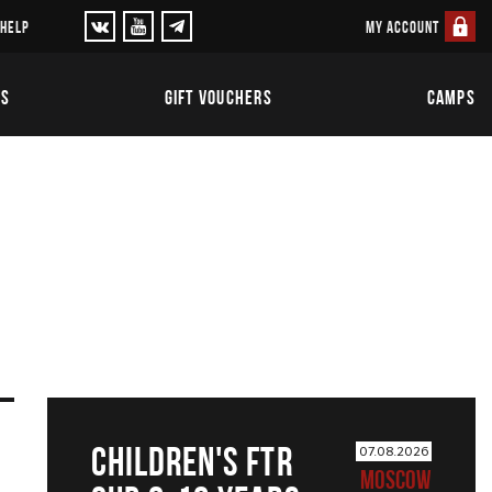
MY ACCOUNT
 HELP
TS
GIFT VOUCHERS
CAMPS
CHILDREN'S FTR
07.08.2026
MOSCOW