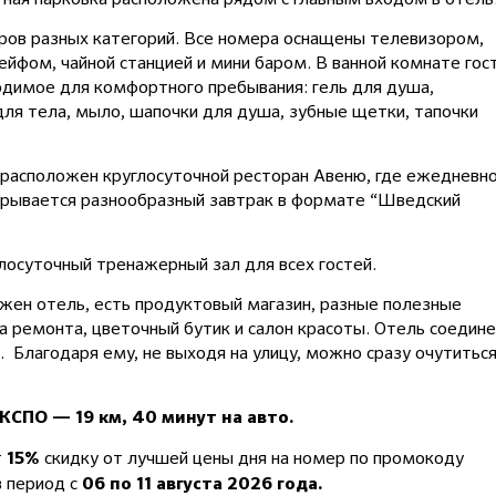
ров разных категорий. Все номера оснащены телевизором,
ейфом, чайной станцией и мини баром. В ванной комнате гос
одимое для комфортного пребывания: гель для душа,
для тела, мыло, шапочки для душа, зубные щетки, тапочки
 расположен круглосуточной ресторан Авеню, где ежедневн
накрывается разнообразный завтрак в формате “Шведский
глосуточный тренажерный зал для всех гостей.
ожен отель, есть продуктовый магазин, разные полезные
ка ремонта, цветочный бутик и салон красоты. Отель соедин
. Благодаря ему, не выходя на улицу, можно сразу очутитьс
КСПО — 19 км, 40 минут на авто.
т
скидку от лучшей цены дня на номер по промокоду
15%
 период с
06 по 11 августа 2026 года.