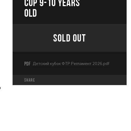
CUP 9-10 years
old
SOLD OUT
PDF
Детский кубок ФТР Регламент 2026.pdf
share
р