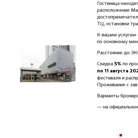
Гостиница находи
расположение Ма
достопримечатель
ТЦ, остановки тр
К вашим услугам 
по основному мен
Расстояние до ЭК
Скидка
по пр
5%
по 11 августа 20
фестиваля и расп
Проживание с зав
Варианты брониро
— на официально