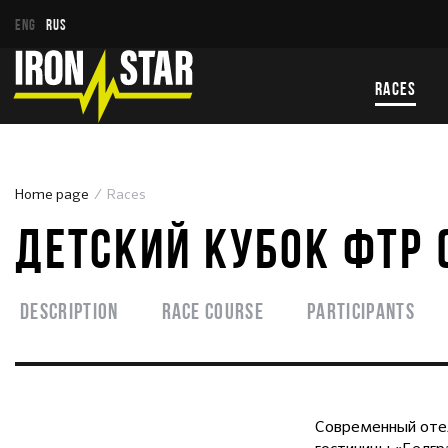
ENG
RUS
RACES
Home page
Races
ДЕТСКИЙ КУБОК ФТР (
Description
Race course
Participants
Современный отел