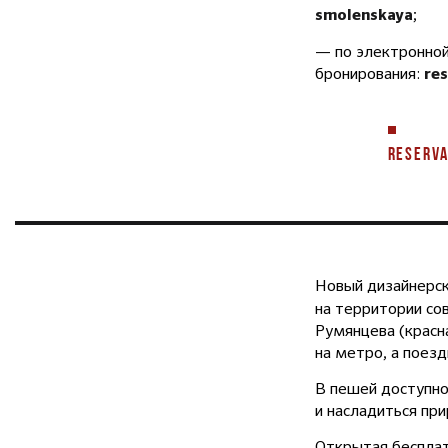
;
smolenskaya
— по электронной
бронирования:
re
RESERVA
Новый дизайнерс
на территории со
Румянцева (красн
на метро, а поезд
В пешей доступно
и насладиться пр
Открытая бесплат