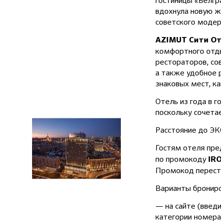
гостиницы «Белгр
вдохнула новую ж
советского модер
AZIMUT Сити От
комфортного отды
рестораторов, со
а также удобное 
знаковых мест, ка
Отель из года в г
поскольку сочета
Расстояние до ЭК
Гостям отеля пре
по промокоду
IR
Промокод переста
Варианты брониро
— на сайте (введ
категории номера