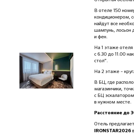
В отеле 150 номе
кондиционером, с
найдут все необх
шампунь, лосьон 
и фен.
На 1 этаже отеля
с 6.30 до 11.00 
стол”.
На 2 этаже – кру
В БЦ, где распол
магазинчики, точ
с БЦ эскалатором
в нужном месте.
Расстояние до Э
Отель предлагае
в
IRONSTAR2026