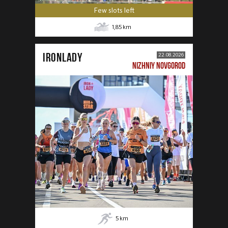
Few slots left
1,85
km
IRONLADY
22.08.2026
NIZHNIY NOVGOROD
5
km