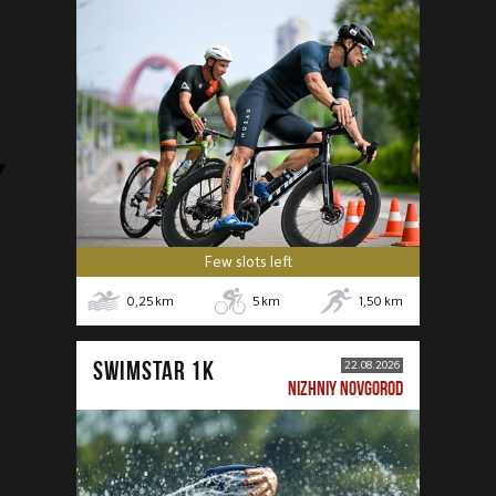
Few slots left
0,25
km
5
km
1,50
km
SWIMSTAR 1K
22.08.2026
NIZHNIY NOVGOROD