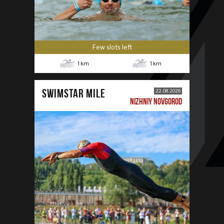
Few slots left
1
km
1
km
SWIMSTAR MILE
22.08.2026
NIZHNIY NOVGOROD