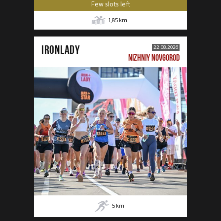
Few slots left
1,85
km
IRONLADY
22.08.2026
NIZHNIY NOVGOROD
5
km