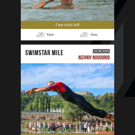
Few slots left
1
km
1
km
SWIMSTAR MILE
22.08.2026
NIZHNIY NOVGOROD