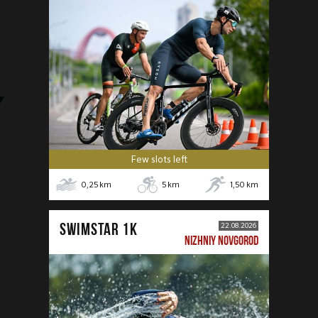
Few slots left
0,25
km
5
km
1,50
km
SWIMSTAR 1K
22.08.2026
NIZHNIY NOVGOROD