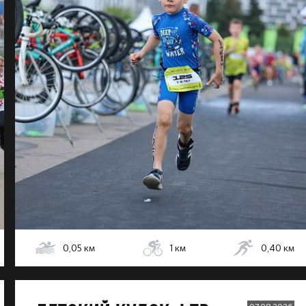
0,05
км
1
км
0,40
км