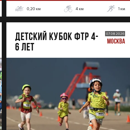
0,20
км
4
км
1
км
ДЕТСКИЙ КУБОК ФТР 4-
07.08.2026
МОСКВА
6 лет