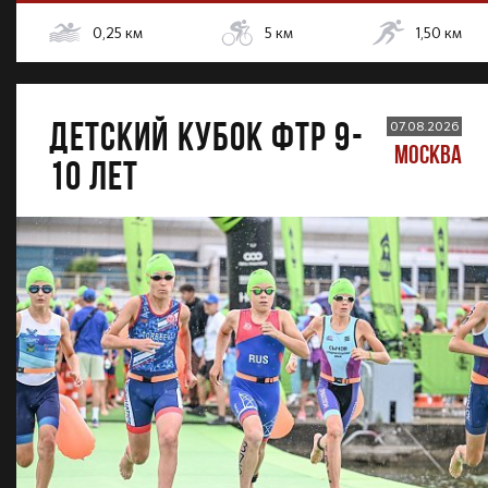
0,25
км
5
км
1,50
км
ДЕТСКИЙ КУБОК ФТР 9-
07.08.2026
МОСКВА
10 лет