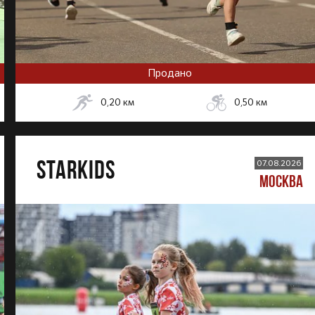
Продано
0,20
км
0,50
км
STARKIDS
07.08.2026
МОСКВА