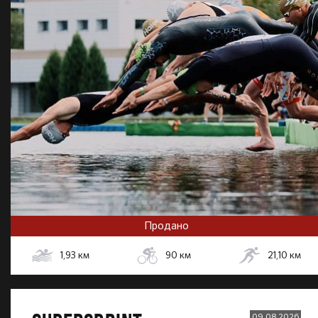
Продано
1,93
км
90
км
21,10
км
09.08.2026