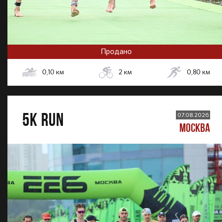
Продано
0,10
км
2
км
0,80
км
5К RUN
07.08.2026
МОСКВА