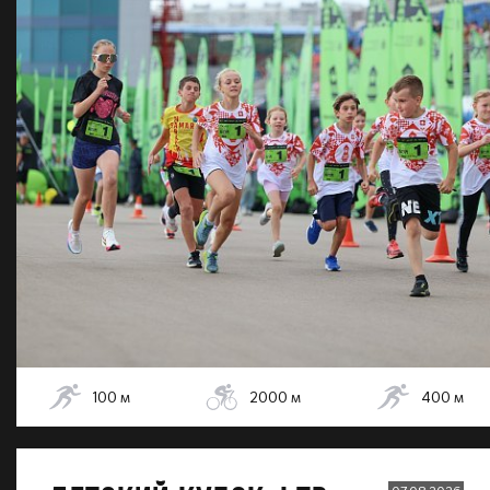
100
м
2000
м
400
м