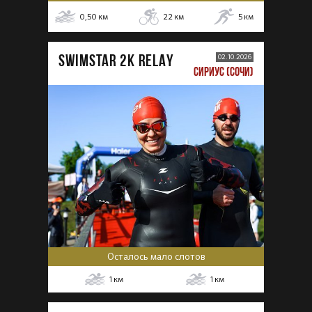
0,50
км
22
км
5
км
SWIMSTAR 2K RELAY
02.10.2026
СИРИУС (СОЧИ)
Осталось мало слотов
1
км
1
км