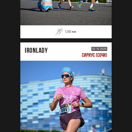
1,50
км
IRONLADY
02.10.2026
СИРИУС (СОЧИ)