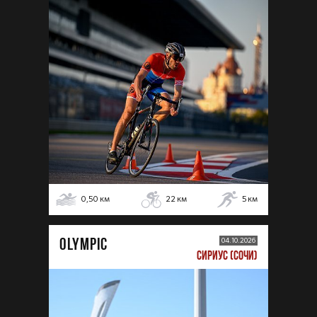
0,50
км
22
км
5
км
OLYMPIC
04.10.2026
СИРИУС (СОЧИ)