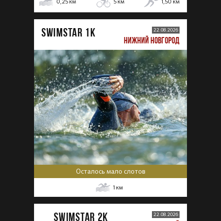
0,25
км
5
км
1,50
км
SWIMSTAR 1K
22.08.2026
НИЖНИЙ НОВГОРОД
Осталось мало слотов
1
км
SWIMSTAR 2K
22.08.2026