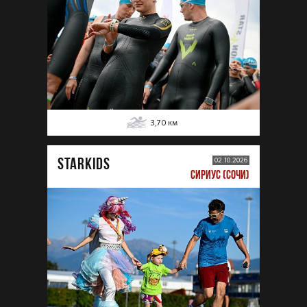
3,70
км
STARKIDS
02.10.2026
СИРИУС (СОЧИ)