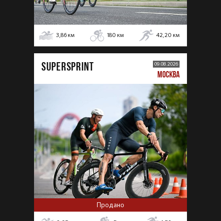
3,86
км
180
км
42,20
км
SUPERSPRINT
09.08.2026
МОСКВА
Продано