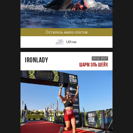
Осталось мало слотов
1,85
км
IRONLADY
05.02.2027
ШАРМ ЭЛЬ ШЕЙХ