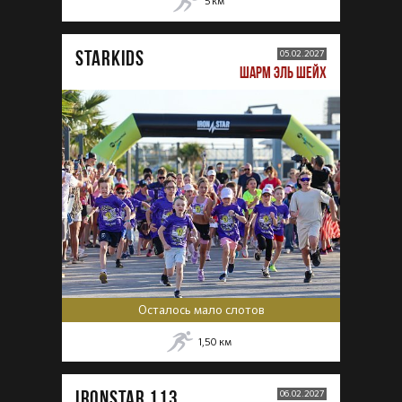
5
км
STARKIDS
05.02.2027
ШАРМ ЭЛЬ ШЕЙХ
Осталось мало слотов
1,50
км
IRONSTAR 113
06.02.2027