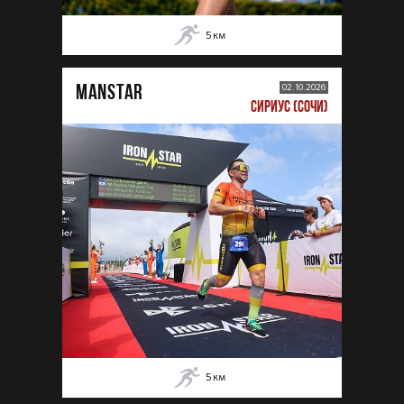
5
км
MANSTAR
02.10.2026
СИРИУС (СОЧИ)
5
км