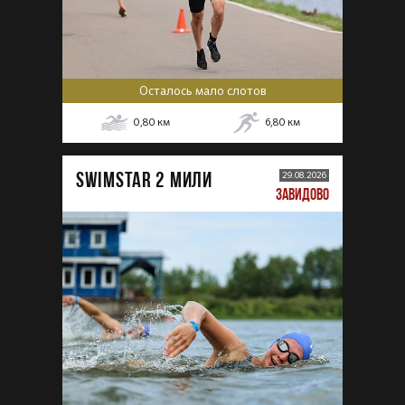
Осталось мало слотов
0,80
км
6,80
км
SWIMSTAR 2 МИЛИ
29.08.2026
ЗАВИДОВО