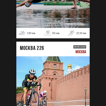
1,93
км
90
км
21,10
км
МОСКВА 226
08.08.2026
МОСКВА