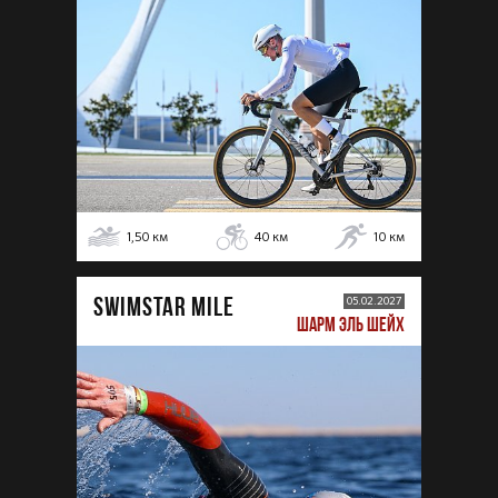
1,50
км
40
км
10
км
SWIMSTAR MILE
05.02.2027
ШАРМ ЭЛЬ ШЕЙХ