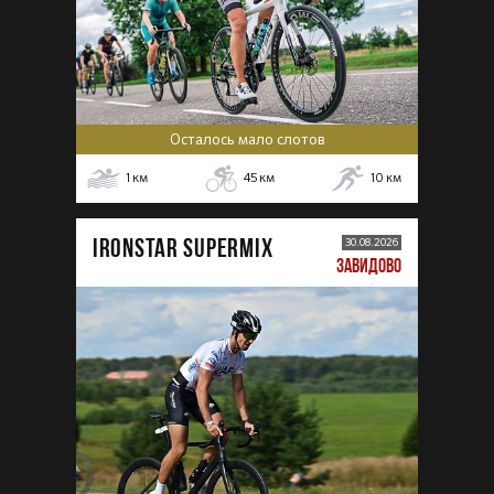
Осталось мало слотов
1
км
45
км
10
км
IRONSTAR SUPERMIX
30.08.2026
ЗАВИДОВО