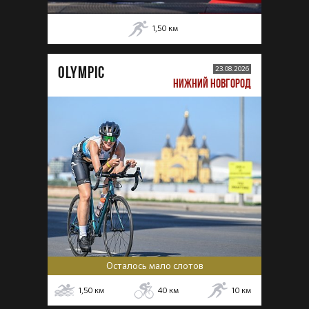
1,50
км
OLYMPIC
23.08.2026
НИЖНИЙ НОВГОРОД
Осталось мало слотов
1,50
км
40
км
10
км