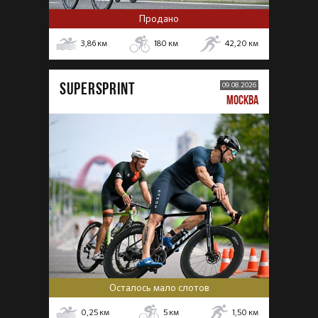
Продано
3,86
км
180
км
42,20
км
SUPERSPRINT
09.08.2026
МОСКВА
Осталось мало слотов
0,25
км
5
км
1,50
км