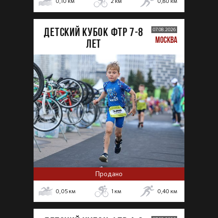
0,10
км
2
км
0,80
км
ДЕТСКИЙ КУБОК ФТР 7-8
07.08.2026
МОСКВА
лет
Продано
0,05
км
1
км
0,40
км