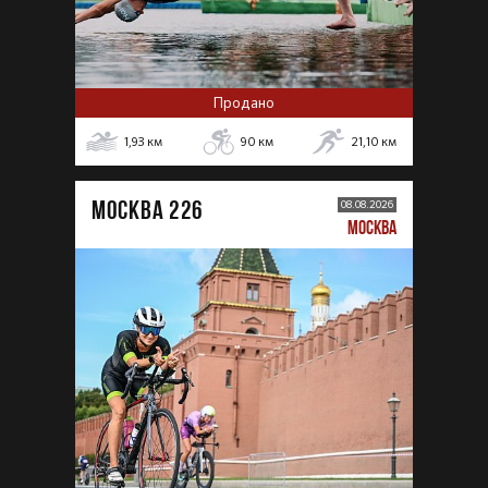
Продано
1,93
км
90
км
21,10
км
МОСКВА 226
08.08.2026
МОСКВА