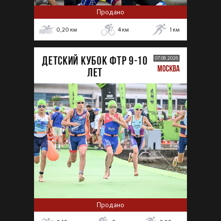
Продано
0,20
км
4
км
1
км
ДЕТСКИЙ КУБОК ФТР 9-10
07.08.2026
МОСКВА
лет
Продано