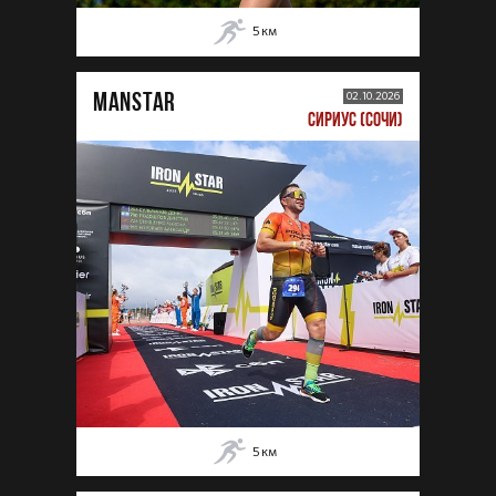
5
км
MANSTAR
02.10.2026
СИРИУС (СОЧИ)
5
км