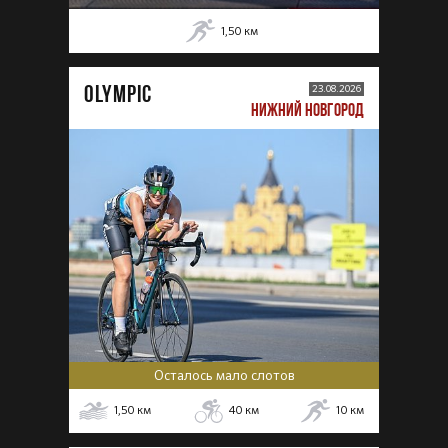
1,50
км
OLYMPIC
23.08.2026
НИЖНИЙ НОВГОРОД
Осталось мало слотов
1,50
км
40
км
10
км