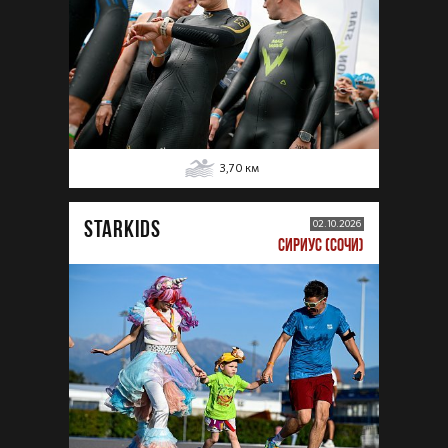
3,70
км
STARKIDS
02.10.2026
СИРИУС (СОЧИ)