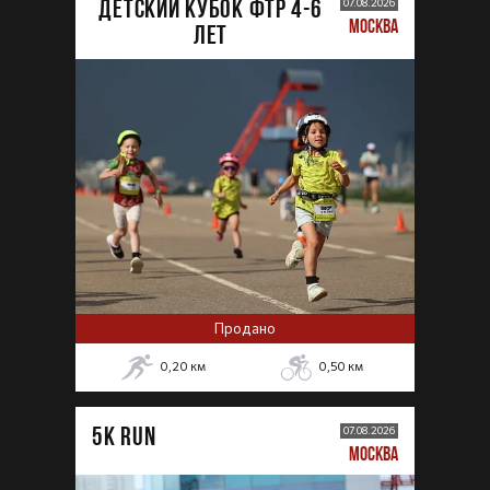
ДЕТСКИЙ КУБОК ФТР 4-6
07.08.2026
МОСКВА
лет
Продано
0,20
км
0,50
км
5К RUN
07.08.2026
МОСКВА