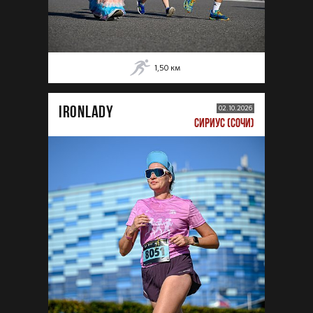
1,50
км
IRONLADY
02.10.2026
СИРИУС (СОЧИ)