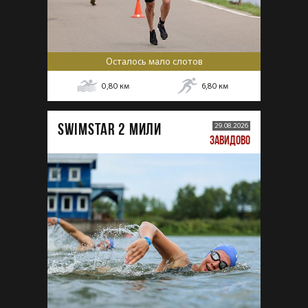
Осталось мало слотов
0,80
км
6,80
км
SWIMSTAR 2 МИЛИ
29.08.2026
ЗАВИДОВО