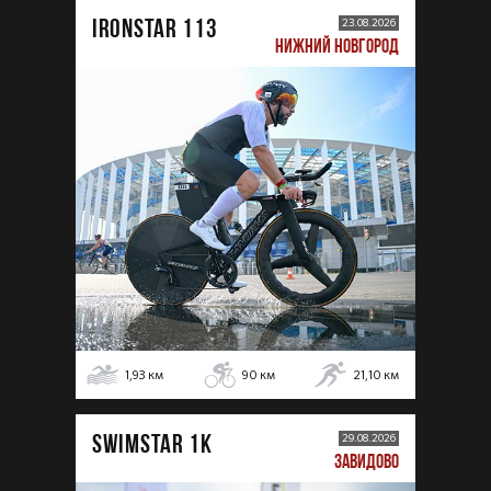
IRONSTAR 113
23.08.2026
НИЖНИЙ НОВГОРОД
1,93
км
90
км
21,10
км
SWIMSTAR 1K
29.08.2026
ЗАВИДОВО