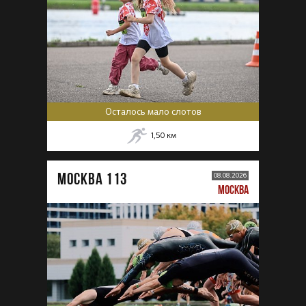
Осталось мало слотов
1,50
км
МОСКВА 113
08.08.2026
МОСКВА