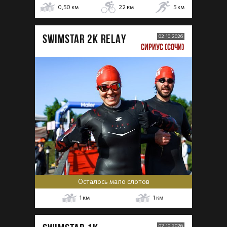
0,50
км
22
км
5
км
SWIMSTAR 2K RELAY
02.10.2026
СИРИУС (СОЧИ)
Осталось мало слотов
1
км
1
км
02.10.2026