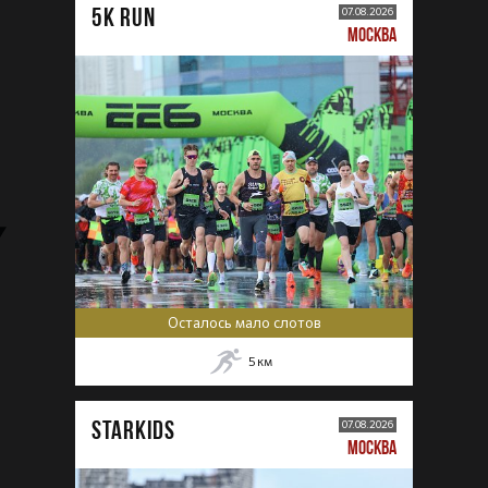
5К RUN
07.08.2026
МОСКВА
Осталось мало слотов
5
км
STARKIDS
07.08.2026
МОСКВА