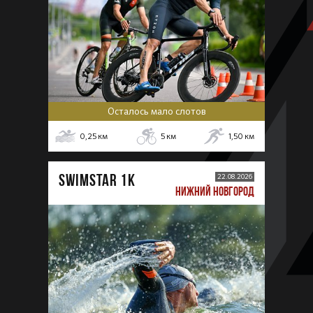
Осталось мало слотов
0,25
км
5
км
1,50
км
SWIMSTAR 1K
22.08.2026
НИЖНИЙ НОВГОРОД