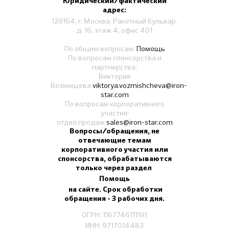
Юридический/фактический
адрес:
129164, г. Москва, Ракетный бульвар,
д. 16, этаж 4, офис 401
По общим вопросам:
Помощь
По вопросам спонсорства и
партнерства:
Виктория
Возмищева
viktorya.vozmishcheva@iron-
star.com
По вопросам корпоративного
участия:
отдел продаж
sales@iron-star.com
Вопросы/обращения, не
отвечающие темам
корпоративного участия или
спонсорства, обрабатываются
только через раздел
Помощь
на сайте. Срок обработки
обращения - 3 рабочих дня.
ОГРН: 1167746111191
ИНН: 9717014483