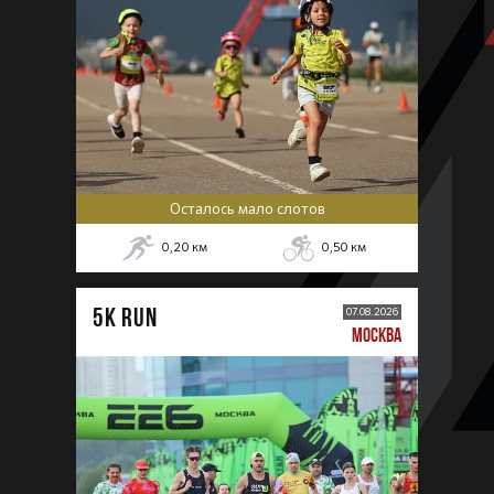
Осталось мало слотов
0,20
км
0,50
км
5К RUN
07.08.2026
МОСКВА