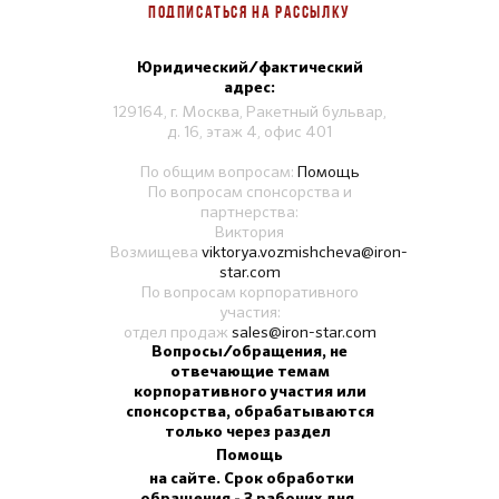
ПОДПИСАТЬСЯ НА РАССЫЛКУ
Юридический/фактический
адрес:
129164, г. Москва, Ракетный бульвар,
д. 16, этаж 4, офис 401
По общим вопросам:
Помощь
По вопросам спонсорства и
партнерства:
Виктория
Возмищева
viktorya.vozmishcheva@iron-
star.com
По вопросам корпоративного
участия:
отдел продаж
sales@iron-star.com
Вопросы/обращения, не
отвечающие темам
корпоративного участия или
спонсорства, обрабатываются
только через раздел
Помощь
на сайте. Срок обработки