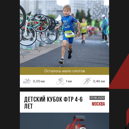
Осталось мало слотов
0,05
км
1
км
0,40
км
ДЕТСКИЙ КУБОК ФТР 4-6
07.08.2026
МОСКВА
лет