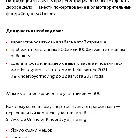
По традиции STARKIDS при регистрации вы можете сделать
доброе дело — внести пожертвование в благотворительный
фонд «Синдром Любви».
Для участия необходимо:
зарегистрироваться на забег на этой странице
пробежать дистанцию 500м или 1000м вместе с вашим
ребенком
сделать фото или видео с вашего забега и поделиться
им в Instagram с хэштегами #starkidsonline2021
и # kinderJoyofmoving до 22 августа 2021 года.
Максимальное количество участников — 300.
Каждому маленькому спортсмену мы отправим приз —
персональный комплект участника забега
STARKIDS Online от Kinder Joy of moving:
Яркую сумку-мешок
Бандану