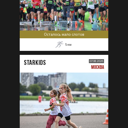
Осталось мало слотов
5
км
STARKIDS
07.08.2026
МОСКВА