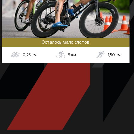
Осталось мало слотов
0,25
км
5
км
1,50
км