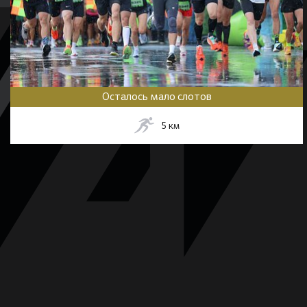
Осталось мало слотов
5
км