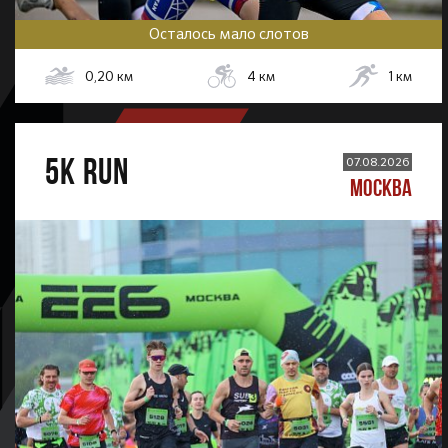
Осталось мало слотов
0,20
км
4
км
1
км
5К RUN
07.08.2026
МОСКВА