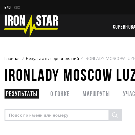
ENG
RUS
СОРЕВНОВ
Главная
Результаты соревнований
IRONLADY MOSCOW LUZHN
IRONLADY MOSCOW LUZ
Результаты
О гонке
Маршруты
Уча