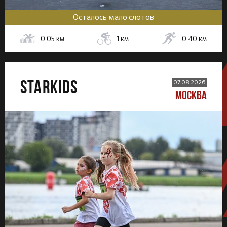
Осталось мало слотов
0,05
км
1
км
0,40
км
STARKIDS
07.08.2026
МОСКВА