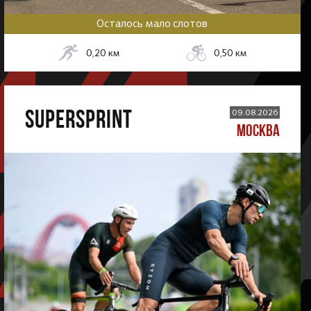
Осталось мало слотов
0,20
км
0,50
км
SUPERSPRINT
09.08.2026
МОСКВА