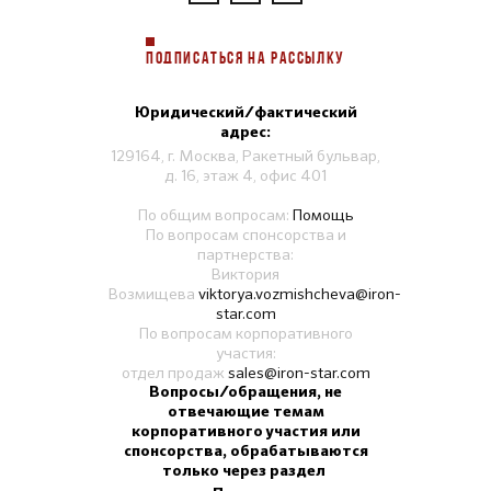
ПОДПИСАТЬСЯ НА РАССЫЛКУ
Юридический/фактический
адрес:
129164, г. Москва, Ракетный бульвар,
д. 16, этаж 4, офис 401
По общим вопросам:
Помощь
По вопросам спонсорства и
партнерства:
Виктория
Возмищева
viktorya.vozmishcheva@iron-
star.com
По вопросам корпоративного
участия:
отдел продаж
sales@iron-star.com
Вопросы/обращения, не
отвечающие темам
корпоративного участия или
спонсорства, обрабатываются
только через раздел