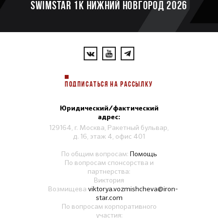
SWIMSTAR 1K НИЖНИЙ НОВГОРОД 2026
ПОДПИСАТЬСЯ НА РАССЫЛКУ
Юридический/фактический
адрес:
129164, г. Москва, Ракетный бульвар,
д. 16, этаж 4, офис 401
По общим вопросам:
Помощь
По вопросам спонсорства и
партнерства:
Виктория
Возмищева
viktorya.vozmishcheva@iron-
star.com
По вопросам корпоративного
участия: