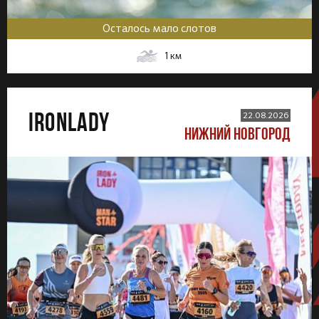
Осталось мало слотов
1
км
IRONLADY
22.08.2026
НИЖНИЙ НОВГОРОД