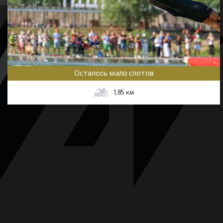
Осталось мало слотов
1,85
км