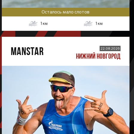
Осталось мало слотов
1
км
1
км
MANSTAR
22.08.2026
НИЖНИЙ НОВГОРОД