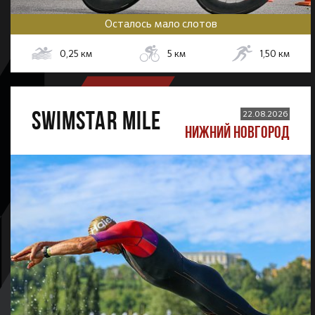
Осталось мало слотов
0,25
км
5
км
1,50
км
SWIMSTAR MILE
22.08.2026
НИЖНИЙ НОВГОРОД