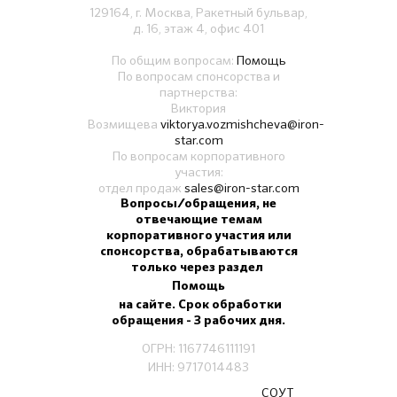
129164, г. Москва, Ракетный бульвар,
д. 16, этаж 4, офис 401
По общим вопросам:
Помощь
По вопросам спонсорства и
партнерства:
Виктория
Возмищева
viktorya.vozmishcheva@iron-
star.com
По вопросам корпоративного
участия:
отдел продаж
sales@iron-star.com
Вопросы/обращения, не
отвечающие темам
корпоративного участия или
спонсорства, обрабатываются
только через раздел
Помощь
на сайте. Срок обработки
обращения - 3 рабочих дня.
ОГРН: 1167746111191
ИНН: 9717014483
СОУТ