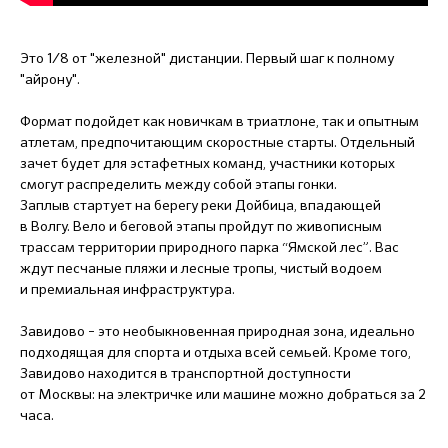
Это 1/8 от "железной" дистанции. Первый шаг к полному
"айрону".
Формат подойдет как новичкам в триатлоне, так и опытным
атлетам, предпочитающим скоростные старты. Отдельный
зачет будет для эстафетных команд, участники которых
смогут распределить между собой этапы гонки.
Заплыв стартует на берегу реки Дойбица, впадающей
в Волгу. Вело и беговой этапы пройдут по живописным
трассам территории природного парка “Ямской лес”. Вас
ждут песчаные пляжи и лесные тропы, чистый водоем
и премиальная инфраструктура.
Завидово – это необыкновенная природная зона, идеально
подходящая для спорта и отдыха всей семьей. Кроме того,
Завидово находится в транспортной доступности
от Москвы: на электричке или машине можно добраться за 2
часа.