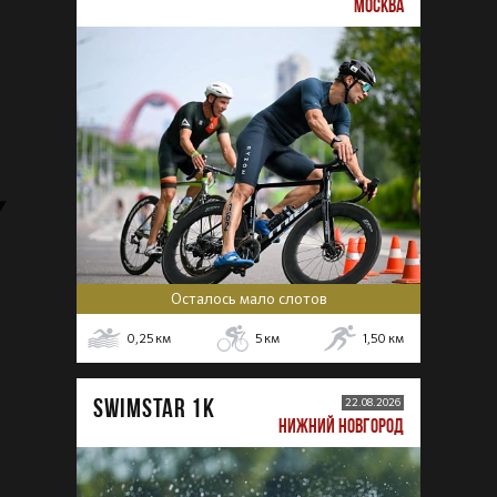
МОСКВА
Осталось мало слотов
0,25
км
5
км
1,50
км
SWIMSTAR 1K
22.08.2026
НИЖНИЙ НОВГОРОД