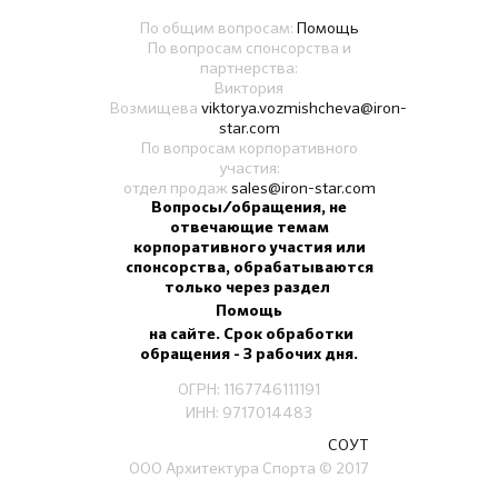
По общим вопросам:
Помощь
По вопросам спонсорства и
партнерства:
Виктория
Возмищева
viktorya.vozmishcheva@iron-
star.com
По вопросам корпоративного
участия:
отдел продаж
sales@iron-star.com
Вопросы/обращения, не
отвечающие темам
корпоративного участия или
спонсорства, обрабатываются
только через раздел
Помощь
на сайте. Срок обработки
обращения - 3 рабочих дня.
ОГРН: 1167746111191
ИНН: 9717014483
СОУТ
ООО Архитектура Спорта
© 2017