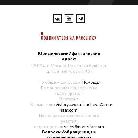
ПОДПИСАТЬСЯ НА РАССЫЛКУ
Юридический/фактический
адрес:
129164, г. Москва, Ракетный бульвар,
д. 16, этаж 4, офис 401
По общим вопросам:
Помощь
По вопросам спонсорства и
партнерства:
Виктория
Возмищева
viktorya.vozmishcheva@iron-
star.com
По вопросам корпоративного
участия:
отдел продаж
sales@iron-star.com
Вопросы/обращения, не
отвечающие темам