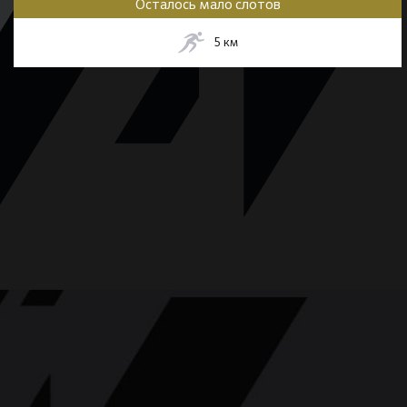
Осталось мало слотов
5
км