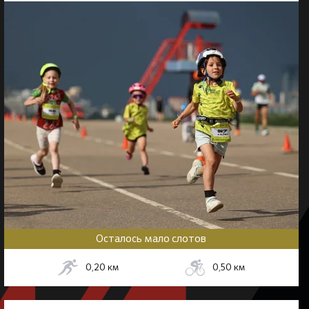
Осталось мало слотов
0,20
км
0,50
км