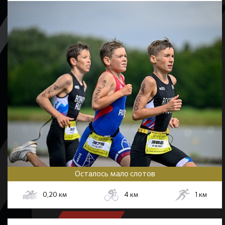
Осталось мало слотов
0,20
км
4
км
1
км