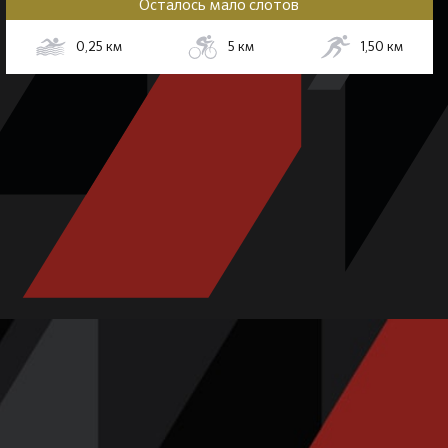
Осталось мало слотов
0,25
км
5
км
1,50
км
е