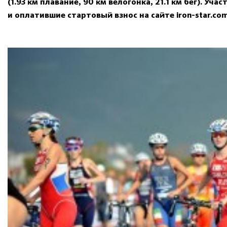
(1.93 км плавание, 90 км велогонка, 21.1 км бег). У
и оплатившие стартовый взнос на сайте iron-star.com