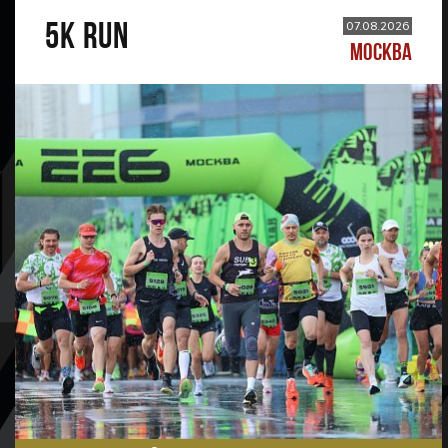
5К RUN
07.08.2026
МОСКВА