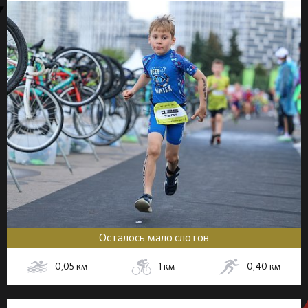
Осталось мало слотов
0,05
км
1
км
0,40
км