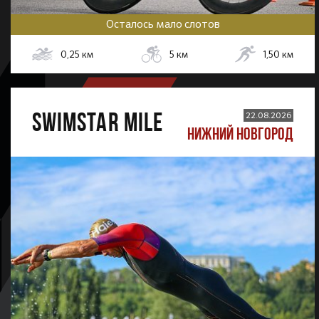
Осталось мало слотов
0,25
км
5
км
1,50
км
SWIMSTAR MILE
22.08.2026
НИЖНИЙ НОВГОРОД