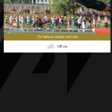
Осталось мало слотов
1,85
км