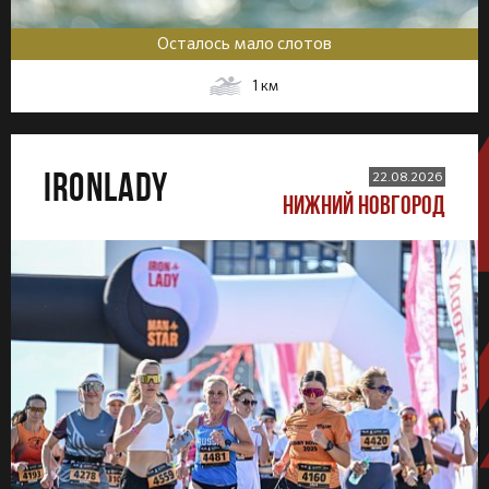
Осталось мало слотов
1
км
IRONLADY
22.08.2026
НИЖНИЙ НОВГОРОД