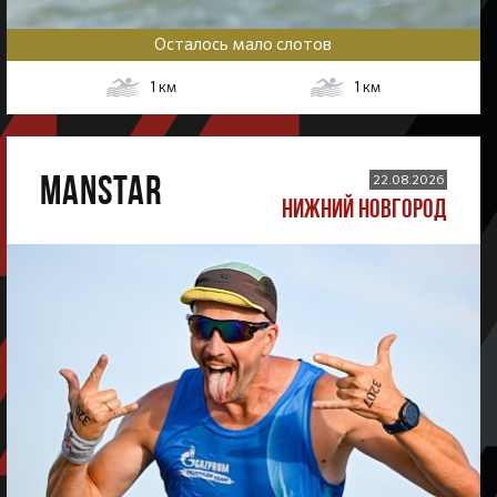
Осталось мало слотов
1
км
1
км
MANSTAR
22.08.2026
НИЖНИЙ НОВГОРОД