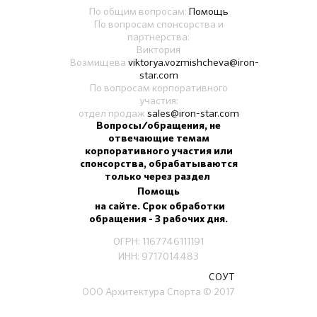
По общим вопросам:
Помощь
По вопросам спонсорства и
партнерства:
Виктория
Возмищева
viktorya.vozmishcheva@iron-
star.com
По вопросам корпоративного
участия:
отдел продаж
sales@iron-star.com
Вопросы/обращения, не
отвечающие темам
корпоративного участия или
спонсорства, обрабатываются
только через раздел
Помощь
на сайте. Срок обработки
обращения - 3 рабочих дня.
ОГРН: 1167746111191
ИНН: 9717014483
СОУТ
ООО Архитектура Спорта
© 2017