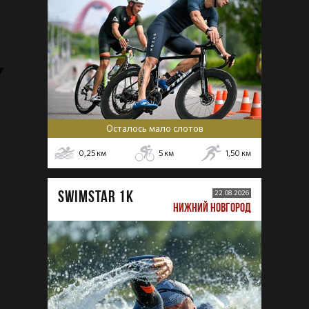
Осталось мало слотов
0,25
км
5
км
1,50
км
SWIMSTAR 1K
22.08.2026
НИЖНИЙ НОВГОРОД