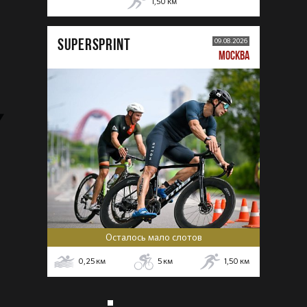
1,50
км
SUPERSPRINT
09.08.2026
МОСКВА
Осталось мало слотов
0,25
км
5
км
1,50
км