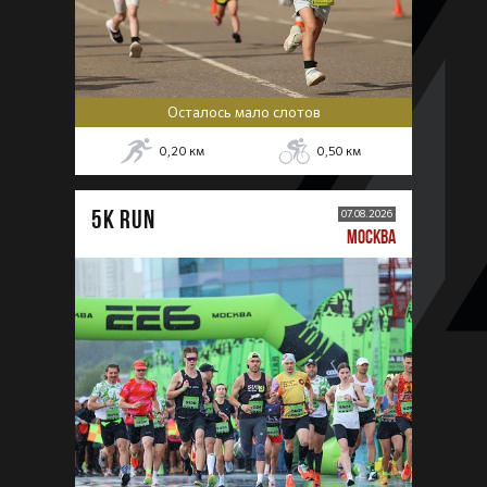
Осталось мало слотов
0,20
км
0,50
км
5К RUN
07.08.2026
МОСКВА