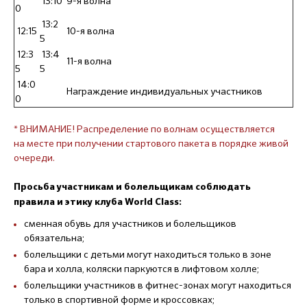
13:10
9-я волна
0
13:2
12:15
10-я волна
5
12:3
13:4
11-я волна
5
5
14:0
Награждение индивидуальных участников
0
* ВНИМАНИЕ! Распределение по волнам осуществляется
на месте при получении стартового пакета в порядке живой
очереди.
Просьба участникам и болельщикам соблюдать
правила и этику клуба World Class:
сменная обувь для участников и болельщиков
обязательна;
болельщики с детьми могут находиться только в зоне
бара и холла, коляски паркуются в лифтовом холле;
болельщики участников в фитнес-зонах могут находиться
только в спортивной форме и кроссовках;