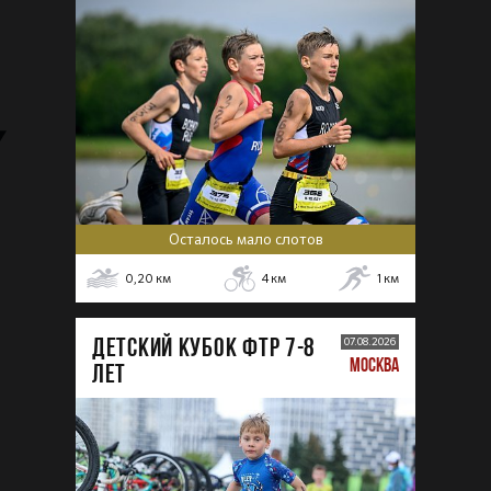
Осталось мало слотов
0,20
км
4
км
1
км
ДЕТСКИЙ КУБОК ФТР 7-8
07.08.2026
МОСКВА
лет