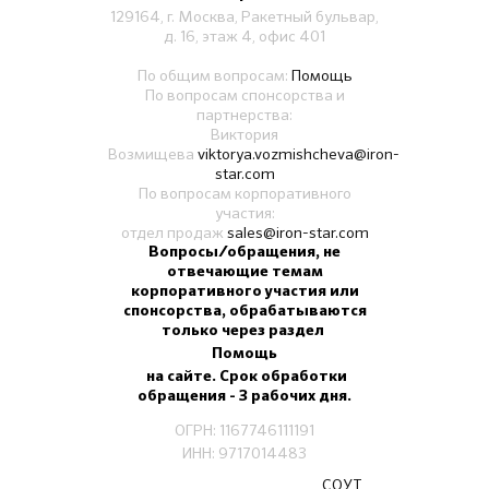
129164, г. Москва, Ракетный бульвар,
д. 16, этаж 4, офис 401
По общим вопросам:
Помощь
По вопросам спонсорства и
партнерства:
Виктория
Возмищева
viktorya.vozmishcheva@iron-
star.com
По вопросам корпоративного
участия:
отдел продаж
sales@iron-star.com
Вопросы/обращения, не
отвечающие темам
корпоративного участия или
спонсорства, обрабатываются
только через раздел
Помощь
на сайте. Срок обработки
обращения - 3 рабочих дня.
ОГРН: 1167746111191
ИНН: 9717014483
СОУТ