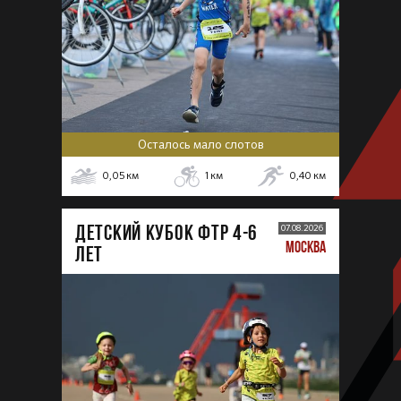
Осталось мало слотов
0,05
км
1
км
0,40
км
ДЕТСКИЙ КУБОК ФТР 4-6
07.08.2026
МОСКВА
лет