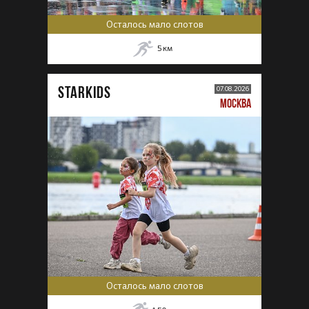
Осталось мало слотов
5
км
STARKIDS
07.08.2026
МОСКВА
Осталось мало слотов