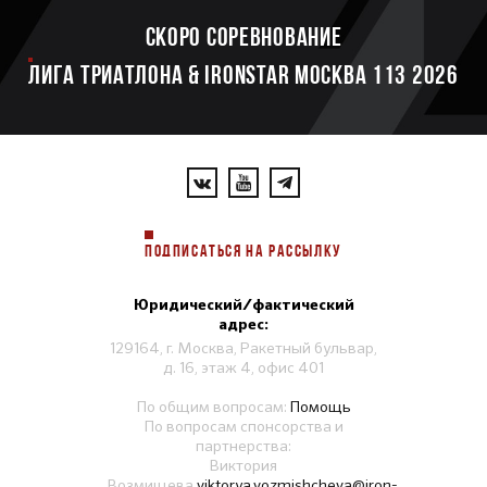
Скоро соревнование
ЛИГА ТРИАТЛОНА & IRONSTAR МОСКВА 113 2026
ПОДПИСАТЬСЯ НА РАССЫЛКУ
Юридический/фактический
адрес:
129164, г. Москва, Ракетный бульвар,
д. 16, этаж 4, офис 401
По общим вопросам:
Помощь
По вопросам спонсорства и
партнерства:
Виктория
Возмищева
viktorya.vozmishcheva@iron-