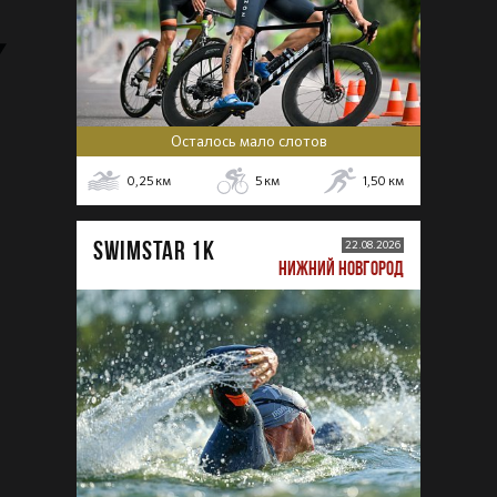
Осталось мало слотов
0,25
км
5
км
1,50
км
SWIMSTAR 1K
22.08.2026
НИЖНИЙ НОВГОРОД