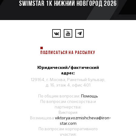
SWIMSTAR 1K НИЖНИЙ НОВГОРОД 2026
ПОДПИСАТЬСЯ НА РАССЫЛКУ
Юридический/фактический
адрес:
129164, г. Москва, Ракетный бульвар,
д. 16, этаж 4, офис 401
По общим вопросам:
Помощь
По вопросам спонсорства и
партнерства:
Виктория
Возмищева
viktorya.vozmishcheva@iron-
star.com
По вопросам корпоративного
участия: