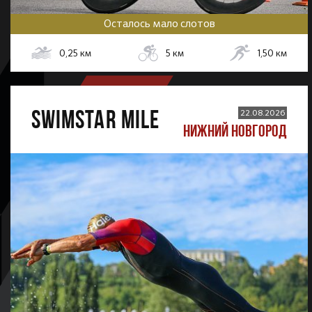
Осталось мало слотов
0,25
км
5
км
1,50
км
SWIMSTAR MILE
22.08.2026
НИЖНИЙ НОВГОРОД