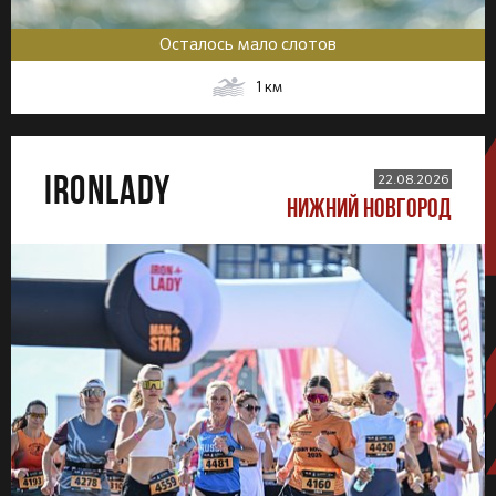
Осталось мало слотов
1
км
IRONLADY
22.08.2026
НИЖНИЙ НОВГОРОД