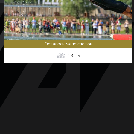
Осталось мало слотов
1,85
км