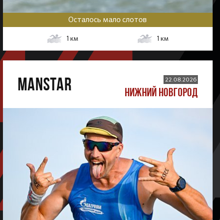
Осталось мало слотов
1
км
1
км
MANSTAR
22.08.2026
НИЖНИЙ НОВГОРОД