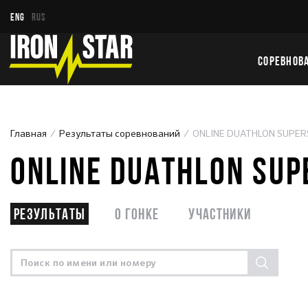
ENG
RUS
СОРЕВНОВ
Главная
Результаты соревнований
ONLINE DUATHLON SUPER
ONLINE DUATHLON SUP
Результаты
О гонке
Участники