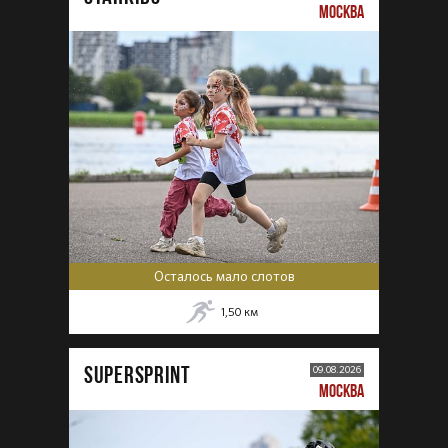
МОСКВА
Осталось мало слотов
1,50
км
SUPERSPRINT
09.08.2026
МОСКВА