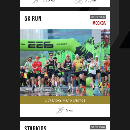
0,20
км
0,50
км
5К RUN
07.08.2026
МОСКВА
Осталось мало слотов
5
км
STARKIDS
07.08.2026