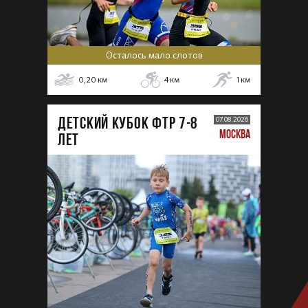
Осталось мало слотов
0,20
км
4
км
1
км
ДЕТСКИЙ КУБОК ФТР 7-8
07.08.2026
МОСКВА
лет