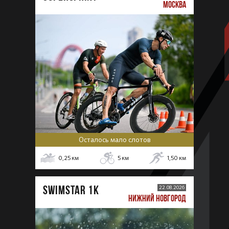
МОСКВА
Осталось мало слотов
0,25
км
5
км
1,50
км
SWIMSTAR 1K
22.08.2026
НИЖНИЙ НОВГОРОД