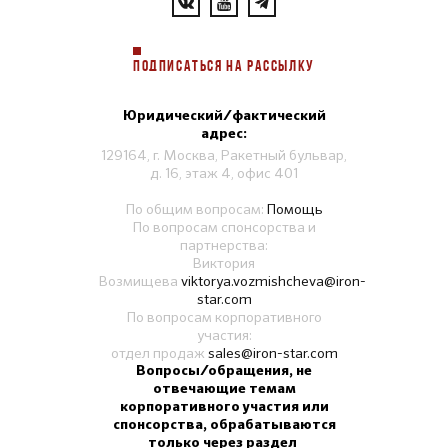
ПОДПИСАТЬСЯ НА РАССЫЛКУ
Юридический/фактический
адрес:
129164, г. Москва, Ракетный бульвар,
д. 16, этаж 4, офис 401
По общим вопросам:
Помощь
По вопросам спонсорства и
партнерства:
Виктория
Возмищева
viktorya.vozmishcheva@iron-
star.com
По вопросам корпоративного
участия:
отдел продаж
sales@iron-star.com
Вопросы/обращения, не
отвечающие темам
корпоративного участия или
спонсорства, обрабатываются
только через раздел