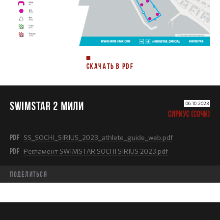
СКАЧАТЬ В PDF
SWIMSTAR 2 МИЛИ
06.10.2023
СИРИУС (СОЧИ)
PDF
SS_SOCHI_SIRIUS_2023_athlete_guide_web.pdf
PDF
Регламент SWIMSTAR SOCHI SIRIUS 2023.pdf
Поделиться