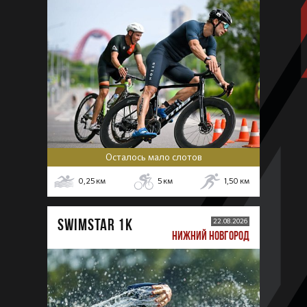
Осталось мало слотов
0,25
км
5
км
1,50
км
SWIMSTAR 1K
22.08.2026
НИЖНИЙ НОВГОРОД