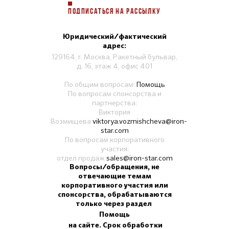
ПОДПИСАТЬСЯ НА РАССЫЛКУ
Юридический/фактический
адрес:
129164, г. Москва, Ракетный бульвар,
д. 16, этаж 4, офис 401
По общим вопросам:
Помощь
По вопросам спонсорства и
партнерства:
Виктория
Возмищева
viktorya.vozmishcheva@iron-
star.com
По вопросам корпоративного
участия:
отдел продаж
sales@iron-star.com
Вопросы/обращения, не
отвечающие темам
корпоративного участия или
спонсорства, обрабатываются
только через раздел
Помощь
на сайте. Срок обработки