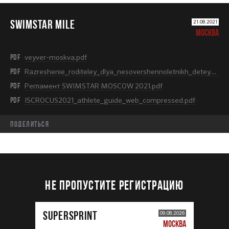
SWIMSTAR MILE
21.08.2021
МОСКВА
PDF
veyver-moskva.pdf
PDF
Razreshenie_roditeley_dlya_nesovershennoletnikh_detey.pdf
PDF
Регламент SWIMSTAR MOSCOW 2021.pdf
PDF
ISCROCUS2021_athlete_guide_web_compressed.pdf
Поделиться
НЕ ПРОПУСТИТЕ РЕГИСТРАЦИЮ
SUPERSPRINT
09.08.2026
МОСКВА