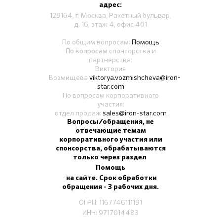
адрес:
129164, г. Москва, Ракетный бульвар,
д. 16, этаж 4, офис 401
По общим вопросам:
Помощь
По вопросам спонсорства и
партнерства:
Виктория
Возмищева
viktorya.vozmishcheva@iron-
star.com
По вопросам корпоративного
участия:
отдел продаж
sales@iron-star.com
Вопросы/обращения, не
отвечающие темам
корпоративного участия или
спонсорства, обрабатываются
только через раздел
Помощь
на сайте. Срок обработки
обращения - 3 рабочих дня.
ОГРН: 1167746111191
ИНН: 9717014483