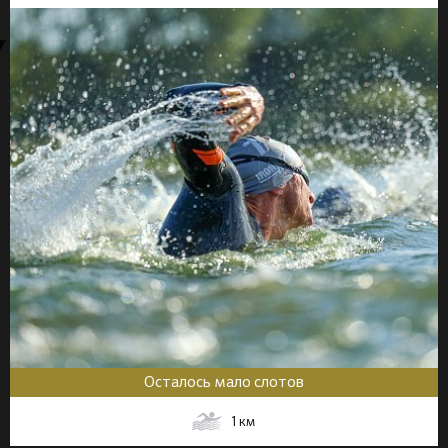
Осталось мало слотов
1
км