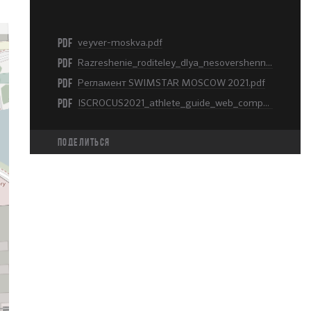
PDF
veyver-moskva.pdf
PDF
Razreshenie_roditeley_dlya_nesovershennoletnikh_detey.pdf
PDF
Регламент SWIMSTAR MOSCOW 2021.pdf
PDF
ISCROCUS2021_athlete_guide_web_compressed.pdf
Поделиться