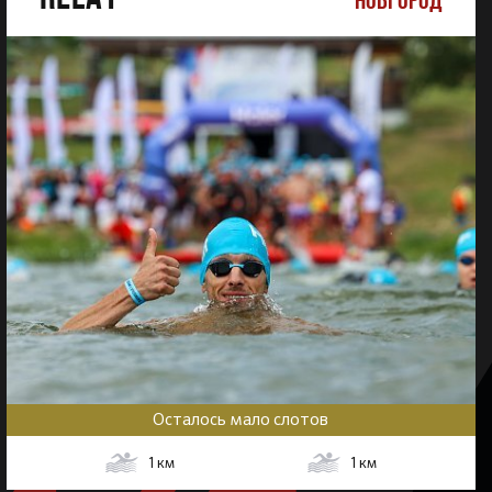
Осталось мало слотов
1
км
1
км