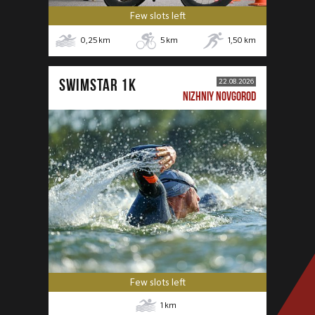
Few slots left
0,25
km
5
km
1,50
km
SWIMSTAR 1K
22.08.2026
NIZHNIY NOVGOROD
Few slots left
1
km