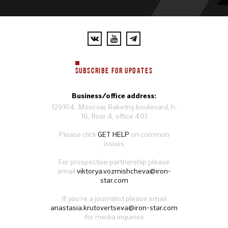
SUBSCRIBE FOR UPDATES
Business/office address:
129164, Moscow, Raketny boulevard, h.
16, floor 4, office 401
Please click
GET HELP
on common
issues
For prospective partnership please
email
viktorya.vozmishcheva@iron-
star.com
If you’re a journalist please email
anastasia.krutovertseva@iron-star.com
for media inquiries