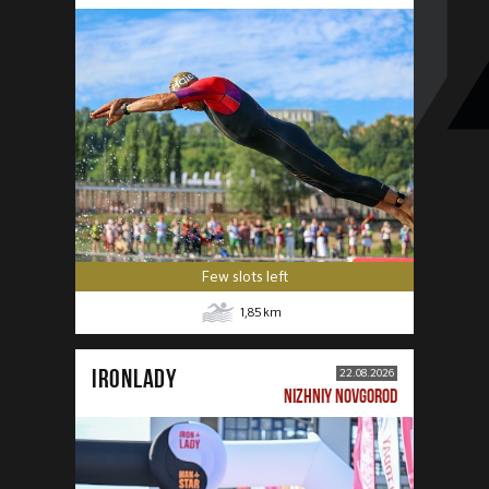
Few slots left
1,85
km
IRONLADY
22.08.2026
NIZHNIY NOVGOROD