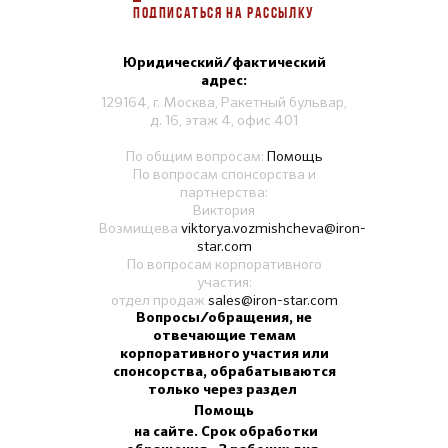
ПОДПИСАТЬСЯ НА РАССЫЛКУ
Юридический/фактический
адрес:
129164, г. Москва, Ракетный бульвар,
д. 16, этаж 4, офис 401
По общим вопросам:
Помощь
По вопросам спонсорства и
партнерства:
Виктория
Возмищева
viktorya.vozmishcheva@iron-
star.com
По вопросам корпоративного
участия:
отдел продаж
sales@iron-star.com
Вопросы/обращения, не
отвечающие темам
корпоративного участия или
спонсорства, обрабатываются
только через раздел
Помощь
на сайте. Срок обработки