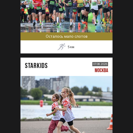
Осталось мало слотов
5
км
STARKIDS
07.08.2026
МОСКВА