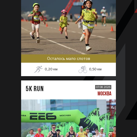
Осталось мало слотов
0,20
км
0,50
км
5К RUN
07.08.2026
МОСКВА