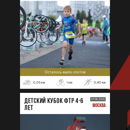
Осталось мало слотов
0,05
км
1
км
0,40
км
ДЕТСКИЙ КУБОК ФТР 4-6
07.08.2026
МОСКВА
лет