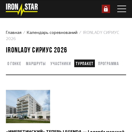
Главная
Календарь соревнований
IRONLADY СИРИУС
2026
IRONLADY СИРИУС 2026
О гонке
Маршруты
Участники
Турпакет
Программа
«ИМЕРЕТИНСКИЙ» ТЕПЕРЬ LEGENDA — Legenda морской