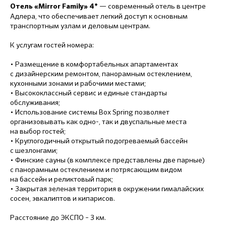
— современный отель в центре
Отель «Mirror Family» 4*
Адлера, что обеспечивает легкий доступ к основным
транспортным узлам и деловым центрам.
К услугам гостей номера:
• Размещение в комфортабельных апартаментах
с дизайнерским ремонтом, панорамным остеклением,
кухонными зонами и рабочими местами;
• Высококлассный сервис и единые стандарты
обслуживания;
• Использование системы Box Spring позволяет
организовывать как одно-, так и двуспальные места
на выбор гостей;
• Круглогодичный открытый подогреваемый бассейн
с шезлонгами;
• Финские сауны (в комплексе представлены две парные)
с панорамным остеклением и потрясающим видом
на бассейн и реликтовый парк;
• Закрытая зеленая территория в окружении гималайских
сосен, эвкалиптов и кипарисов.
Расстояние до ЭКСПО – 3 км.