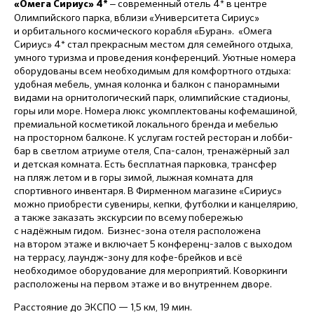
‒ современный отель 4* в центре
«Омега Сириус» 4*
Олимпийского парка, вблизи «Университета Сириус»
и орбитального космического корабля «Буран». «Омега
Сириус» 4* стал прекрасным местом для семейного отдыха,
умного туризма и проведения конференций. Уютные номера
оборудованы всем необходимым для комфортного отдыха:
удобная мебель, умная колонка и балкон с панорамными
видами на орнитологический парк, олимпийские стадионы,
горы или море. Номера люкс укомплектованы кофемашиной,
премиальной косметикой локального бренда и мебелью
на просторном балконе. К услугам гостей ресторан и лобби-
бар в светлом атриуме отеля, Спа-салон, тренажёрный зал
и детская комната. Есть бесплатная парковка, трансфер
на пляж летом и в горы зимой, лыжная комната для
спортивного инвентаря. В Фирменном магазине «Сириус»
можно приобрести сувениры, кепки, футболки и канцелярию,
а также заказать экскурсии по всему побережью
с надёжным гидом. Бизнес-зона отеля расположена
на втором этаже и включает 5 конференц-залов с выходом
на террасу, лаундж-зону для кофе-брейков и всё
необходимое оборудование для мероприятий. Коворкинги
расположены на первом этаже и во внутреннем дворе.
Расстояние до ЭКСПО — 1,5 км, 19 мин.