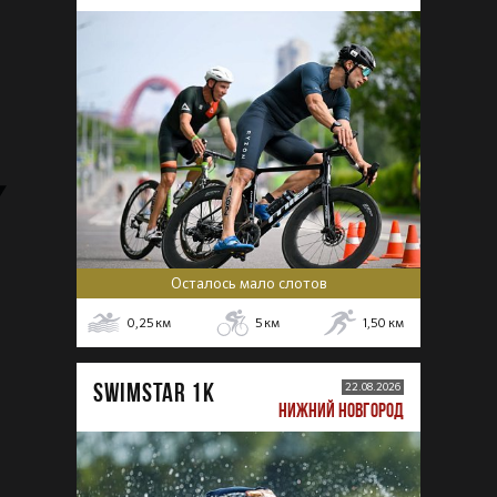
Осталось мало слотов
0,25
км
5
км
1,50
км
SWIMSTAR 1K
22.08.2026
НИЖНИЙ НОВГОРОД