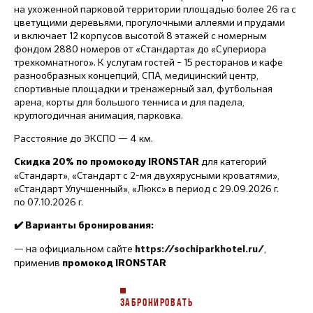
на ухоженной парковой территории площадью более 26 га с
цветущими деревьями, прогулочными аллеями и прудами
и включает 12 корпусов высотой 8 этажей с номерным
фондом 2880 номеров от «Стандарта» до «Супериора
трехкомнатного». К услугам гостей – 15 ресторанов и кафе
разнообразных концепций, СПА, медицинский центр,
спортивные площадки и тренажерный зал, футбольная
арена, корты для большого тенниса и для падела,
круглогодичная анимация, парковка.
Расстояние до ЭКСПО — 4 км.
для категорий
Скидка 20% по промокоду IRONSTAR
«Стандарт», «Стандарт с 2-мя двухярусными кроватями»,
«Стандарт Улучшенный», «Люкс» в период с 29.09.2026 г.
по 07.10.2026 г.
✔️ Варианты бронирования:
— на официальном сайте
,
https://sochiparkhotel.ru/
применив
промокод IRONSTAR
ЗАБРОНИРОВАТЬ