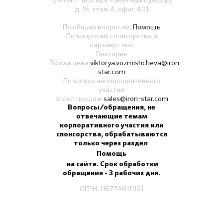
129164, г. Москва, Ракетный бульвар,
д. 16, этаж 4, офис 401
По общим вопросам:
Помощь
По вопросам спонсорства и
партнерства:
Виктория
Возмищева
viktorya.vozmishcheva@iron-
star.com
По вопросам корпоративного
участия:
отдел продаж
sales@iron-star.com
Вопросы/обращения, не
отвечающие темам
корпоративного участия или
спонсорства, обрабатываются
только через раздел
Помощь
на сайте. Срок обработки
обращения - 3 рабочих дня.
ОГРН: 1167746111191
ИНН: 9717014483
СОУТ