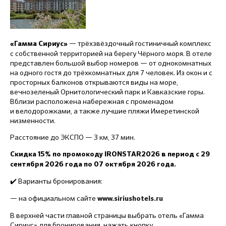
— трёхзвёздочный гостиничный комплекс
«Гамма Сириус»
с собственной территорией на берегу Чёрного моря. В отеле
представлен большой выбор номеров — от однокомнатных
на одного гостя до трёхкомнатных для 7 человек. Из окон и с
просторных балконов открываются виды на море,
вечнозеленый Орнитологический парк и Кавказские горы.
Вблизи расположена набережная с променадом
и велодорожками, а также лучшие пляжи Имеретинской
низменности.
Расстояние до ЭКСПО — 3 км, 37 мин.
Скидка 15% по промокоду IRONSTAR2026 в период с 29
сентября 2026 года по 07 октября 2026 года.
✔️ Варианты бронирования:
— на официальном сайте
www.siriushotels.ru
В верхней части главной страницы выбрать отель «Гамма
Сириус» для бронирования, нажать кнопку