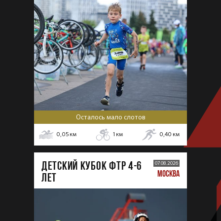
Осталось мало слотов
0,05
км
1
км
0,40
км
ДЕТСКИЙ КУБОК ФТР 4-6
07.08.2026
МОСКВА
лет