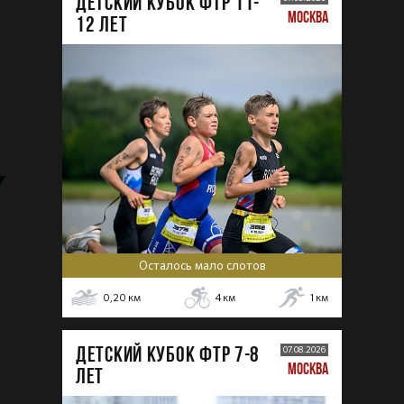
ДЕТСКИЙ КУБОК ФТР 11-
МОСКВА
12 лет
Осталось мало слотов
0,20
км
4
км
1
км
ДЕТСКИЙ КУБОК ФТР 7-8
07.08.2026
МОСКВА
лет