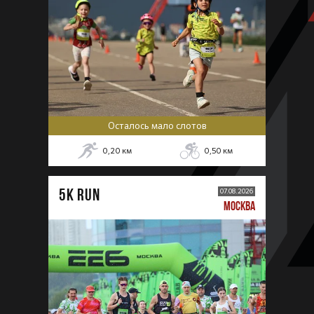
Осталось мало слотов
0,20
км
0,50
км
5К RUN
07.08.2026
МОСКВА