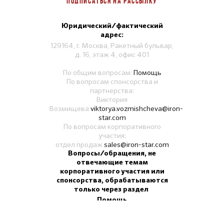
ПОДПИСАТЬСЯ НА РАССЫЛКУ
Юридический/фактический
адрес:
129164, г. Москва, Ракетный бульвар,
д. 16, этаж 4, офис 401
По общим вопросам:
Помощь
По вопросам спонсорства и
партнерства:
Виктория
Возмищева
viktorya.vozmishcheva@iron-
star.com
По вопросам корпоративного
участия:
отдел продаж
sales@iron-star.com
Вопросы/обращения, не
отвечающие темам
корпоративного участия или
спонсорства, обрабатываются
только через раздел
Помощь
на сайте. Срок обработки
обращения - 3 рабочих дня.