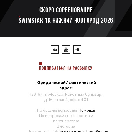
Скоро соревнование
SWIMSTAR 1K НИЖНИЙ НОВГОРОД 2026
ПОДПИСАТЬСЯ НА РАССЫЛКУ
Юридический/фактический
адрес:
129164, г. Москва, Ракетный бульвар,
д. 16, этаж 4, офис 401
По общим вопросам:
Помощь
По вопросам спонсорства и
партнерства:
Виктория
Возмищева
viktorya.vozmishcheva@iron-