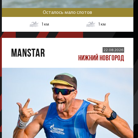
Осталось мало слотов
1
км
1
км
MANSTAR
22.08.2026
НИЖНИЙ НОВГОРОД