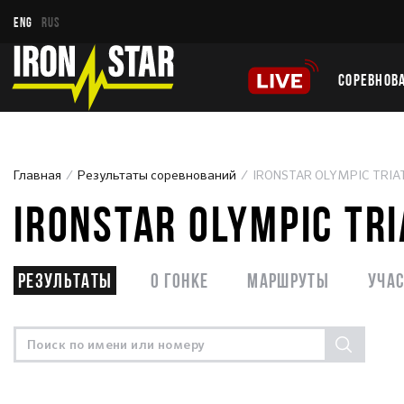
ENG
RUS
СОРЕВНОВ
Главная
Результаты соревнований
IRONSTAR OLYMPIC TRIAT
IRONSTAR OLYMPIC TR
Результаты
О гонке
Маршруты
Уча