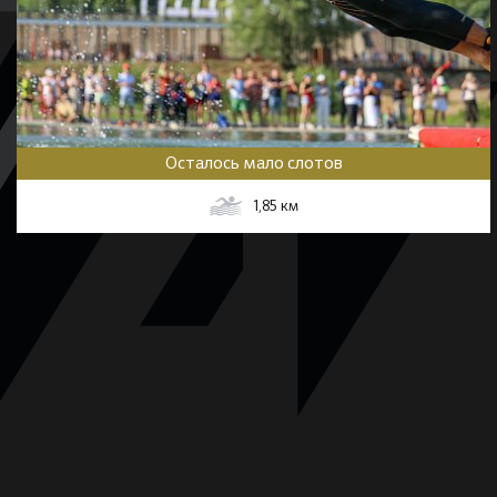
Осталось мало слотов
1,85
км