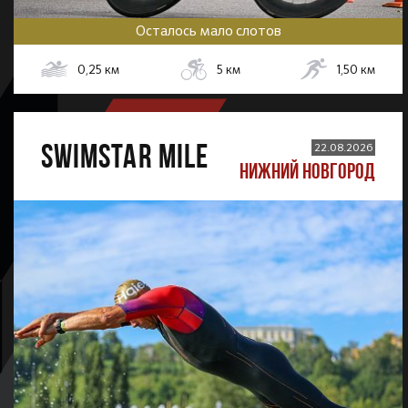
Осталось мало слотов
0,25
км
5
км
1,50
км
SWIMSTAR MILE
22.08.2026
НИЖНИЙ НОВГОРОД