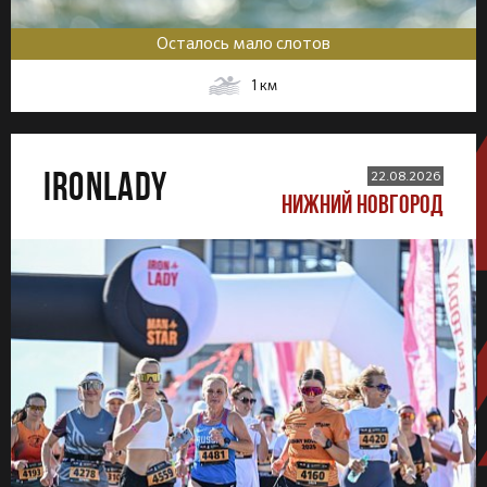
Осталось мало слотов
1
км
IRONLADY
22.08.2026
НИЖНИЙ НОВГОРОД