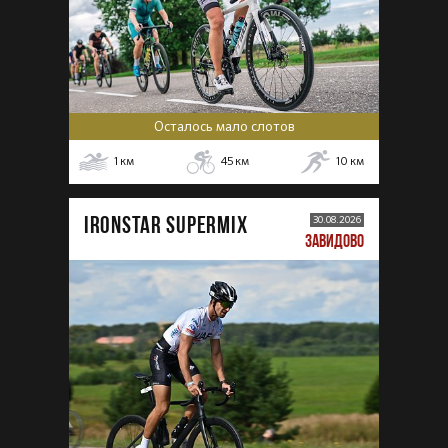
Осталось мало слотов
1
км
45
км
10
км
IRONSTAR SUPERMIX
30.08.2026
ЗАВИДОВО