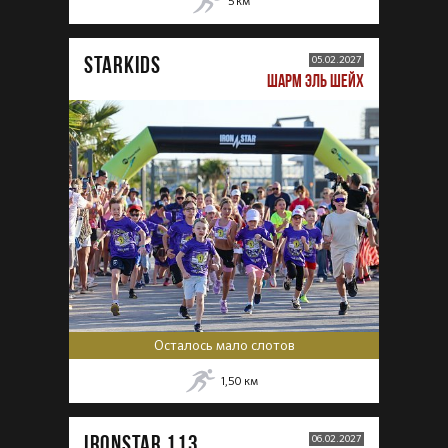
5
км
STARKIDS
05.02.2027
ШАРМ ЭЛЬ ШЕЙХ
Осталось мало слотов
1,50
км
IRONSTAR 113
06.02.2027