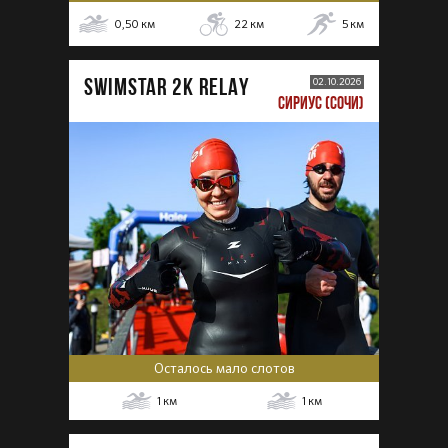
0,50
км
22
км
5
км
SWIMSTAR 2K RELAY
02.10.2026
СИРИУС (СОЧИ)
Осталось мало слотов
1
км
1
км