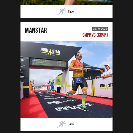
5
км
MANSTAR
02.10.2026
СИРИУС (СОЧИ)
5
км