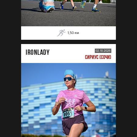
1,50
км
IRONLADY
02.10.2026
СИРИУС (СОЧИ)