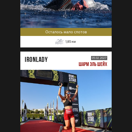
Осталось мало слотов
1,85
км
IRONLADY
05.02.2027
ШАРМ ЭЛЬ ШЕЙХ