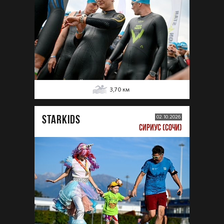
3,70
км
STARKIDS
02.10.2026
СИРИУС (СОЧИ)