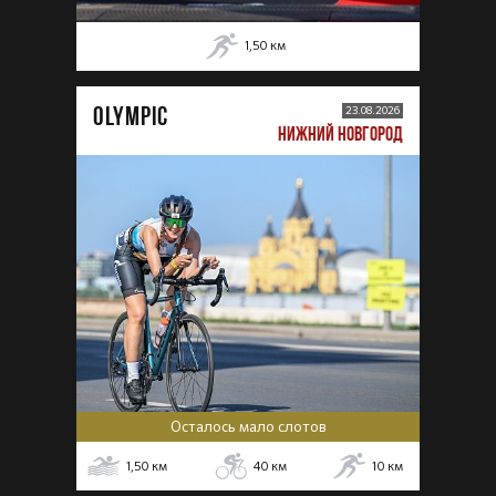
1,50
км
OLYMPIC
23.08.2026
НИЖНИЙ НОВГОРОД
Осталось мало слотов
1,50
км
40
км
10
км