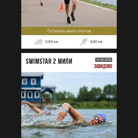
Осталось мало слотов
0,80
км
6,80
км
SWIMSTAR 2 МИЛИ
29.08.2026
ЗАВИДОВО