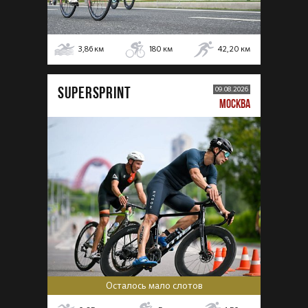
3,86
км
180
км
42,20
км
SUPERSPRINT
09.08.2026
МОСКВА
Осталось мало слотов