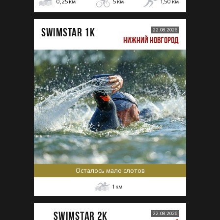
0,25
км
5
км
1,50
км
SWIMSTAR 1K
22.08.2026
НИЖНИЙ НОВГОРОД
Осталось мало слотов
1
км
SWIMSTAR 2K
22.08.2026