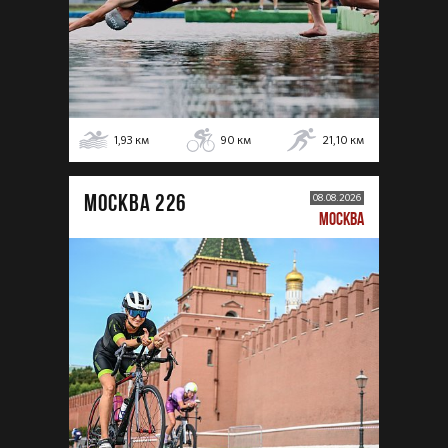
1,93
км
90
км
21,10
км
МОСКВА 226
08.08.2026
МОСКВА