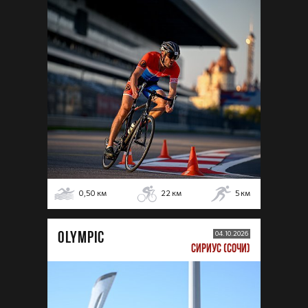
0,50
км
22
км
5
км
OLYMPIC
04.10.2026
СИРИУС (СОЧИ)