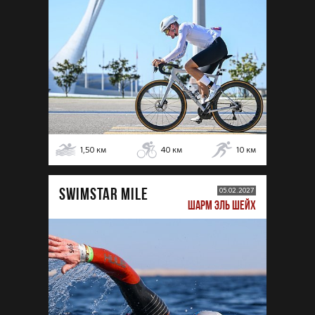
1,50
км
40
км
10
км
SWIMSTAR MILE
05.02.2027
ШАРМ ЭЛЬ ШЕЙХ