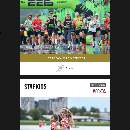
Осталось мало слотов
5
км
STARKIDS
07.08.2026
МОСКВА